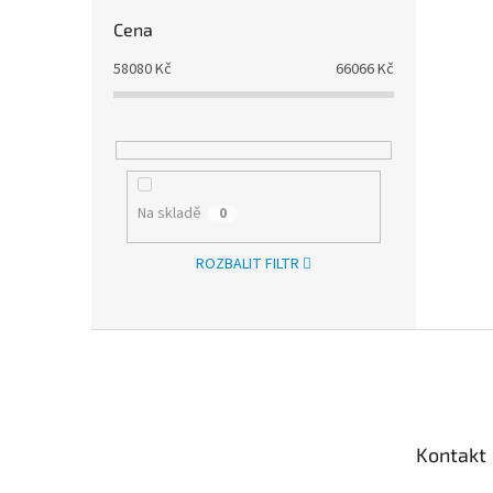
Cena
58080
Kč
66066
Kč
Na skladě
0
ROZBALIT FILTR
Z
á
p
a
t
Kontakt
í