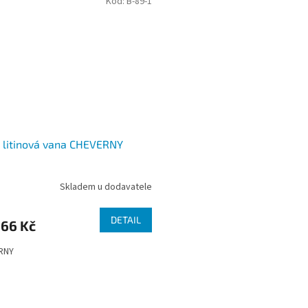
Kód:
B-89-1
 litinová vana CHEVERNY
Skladem u dodavatele
DETAIL
066 Kč
RNY
O
v