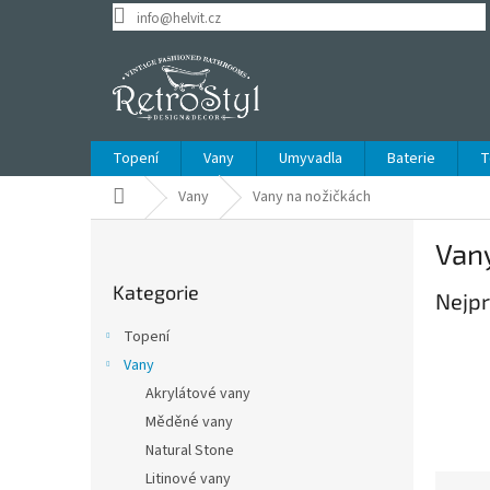
Přejít
info@helvit.cz
na
obsah
Topení
Vany
Umyvadla
Baterie
T
Domů
Vany
Vany na nožičkách
P
Van
o
Přeskočit
s
Kategorie
kategorie
Nejpr
t
r
Topení
a
Vany
n
Akrylátové vany
n
í
Měděné vany
p
Natural Stone
a
Litinové vany
Ř