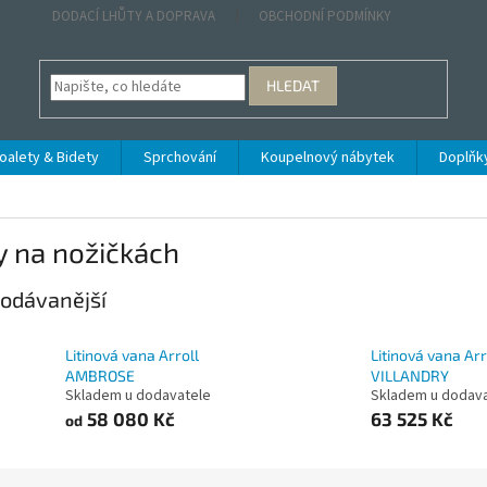
DODACÍ LHŮTY A DOPRAVA
OBCHODNÍ PODMÍNKY
HLEDAT
oalety & Bidety
Sprchování
Koupelnový nábytek
Doplňk
y na nožičkách
odávanější
Litinová vana Arroll
Litinová vana Arr
AMBROSE
VILLANDRY
Skladem u dodavatele
Skladem u dodav
58 080 Kč
63 525 Kč
od