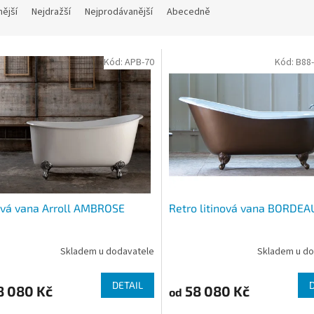
nější
Nejdražší
Nejprodávanější
Abecedně
Kód:
APB-70
Kód:
B88
ová vana Arroll AMBROSE
Retro litinová vana BORDE
Skladem u dodavatele
Skladem u do
DETAIL
8 080 Kč
58 080 Kč
od