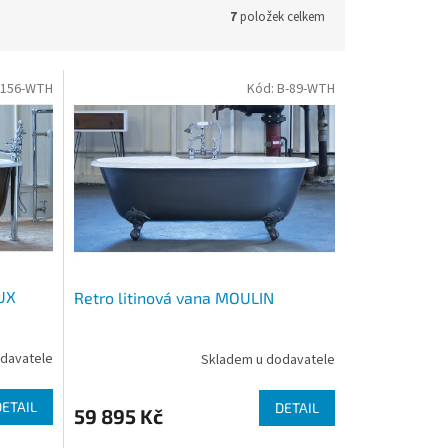
7
položek celkem
-156-WTH
Kód:
B-89-WTH
AUX
Retro litinová vana MOULIN
davatele
Skladem u dodavatele
DETAIL
DETAIL
59 895 Kč