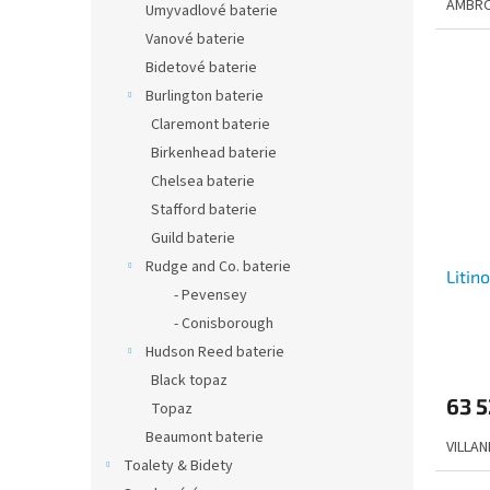
AMBR
Umyvadlové baterie
Vanové baterie
Bidetové baterie
Burlington baterie
Claremont baterie
Birkenhead baterie
Chelsea baterie
Stafford baterie
Guild baterie
Rudge and Co. baterie
Litin
- Pevensey
- Conisborough
Hudson Reed baterie
Black topaz
63 5
Topaz
Beaumont baterie
VILLA
Toalety & Bidety