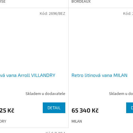
OSE
BORDEAUX
Kód:
2696/BEZ
Kód:
ová vana Arroll VILLANDRY
Retro litinová vana MILAN
Skladem u dodavatele
Skladem u do
DETAIL
25 Kč
65 340 Kč
NDRY
MILAN