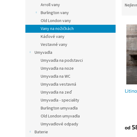
n
a
Arroll vany
Nejlev
e
z
Burlington vany
l
e
Old London vany
V
n
Vany na nožičkách
ý
í
Káďové vany
p
p
i
r
Vestavné vany
s
o
Umyvadla
p
d
Umyvadla na podstavci
r
u
Umyvadla na noze
o
k
Umyvadla na WC
d
t
Umyvadla vestavná
u
ů
Litin
k
Umyvadla na zeď
t
Umyvadla - speciality
ů
Burlington umyvadla
Old London umyvadla
Umyvadlové odpady
5
od
Baterie