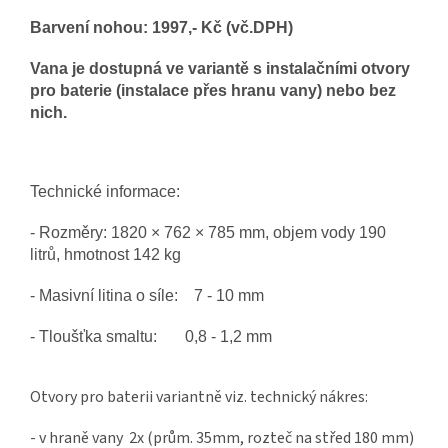
Barvení nohou: 1997,- Kč (vč.DPH)
Vana je dostupná ve variantě s instalačními otvory
pro baterie (instalace přes hranu vany) nebo bez
nich.
Technické informace:
- Rozměry:
1820 × 762 × 785 mm
, objem vody 190
litrů, hmotnost 142 kg
- Masivní litina o síle: 7 - 10 mm
- Tloušťka smaltu: 0,8 - 1,2 mm
Otvory pro baterii variantně viz. technický nákres:
- v hraně vany 2x (prům. 35mm, rozteč na střed 180 mm)