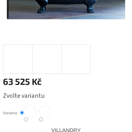
63 525 Kč
Měrná
Zvolte variantu
cena:
Varianta
VILLANDRY