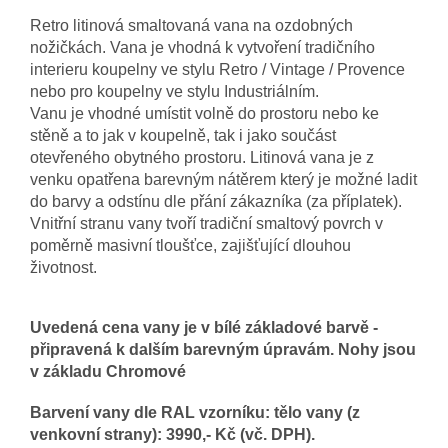
Retro litinová smaltovaná vana na ozdobných
nožičkách. Vana je vhodná k vytvoření tradičního
interieru koupelny ve stylu Retro / Vintage / Provence
nebo pro koupelny ve stylu Industriálním.
Vanu je vhodné umístit volně do prostoru nebo ke
stěně a to jak v koupelně, tak i jako součást
otevřeného obytného prostoru. Litinová vana je z
venku opatřena barevným nátěrem který je možné ladit
do barvy a odstínu dle přání zákazníka (za příplatek).
Vnitřní stranu vany tvoří tradiční smaltový povrch v
poměrně masivní tloušťce, zajišťující dlouhou
životnost.
Uvedená cena vany je v bílé základové barvě -
připravená k dalším barevným úpravám. Nohy jsou
v základu Chromové
Barvení vany dle
RAL vzorníku: tělo vany (z
venkovní strany): 3990,- Kč (vč. DPH).