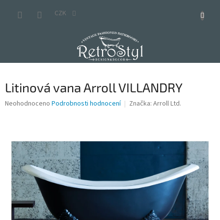
Přejít
na
CZK
obsah
Litinová vana Arroll VILLANDRY
Průměrné
Neohodnoceno
Podrobnosti hodnocení
Značka:
Arroll Ltd.
hodnocení
produktu
je
0,0
z
5
hvězdiček.