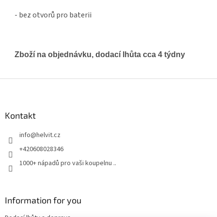
- bez otvorů pro baterii
Zboží na objednávku, dodací lhůta cca 4 týdny
Z
á
p
a
Kontakt
t
info
@
helvit.cz
í
+420608028346
1000+ nápadů pro vaši koupelnu ..
Information for you