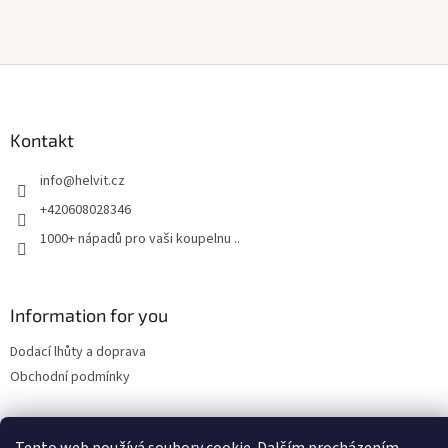
Z
á
p
a
Kontakt
t
info
@
helvit.cz
í
+420608028346
1000+ nápadů pro vaši koupelnu ..
Information for you
Dodací lhůty a doprava
Obchodní podmínky