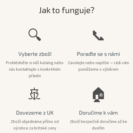
V
Jak to funguje?
e
l
🔍
📞
k
é
B
Vyberte zboží
Poraďte se s námi
r
i
Prohlédněte si náš katalog nebo
Zavolejte nebo napište — rádi vám
nás kontaktujte s konkrétním
pomůžeme s výběrem
t
přáním
á
n
🚢
🏠
i
e
Dovezeme z UK
Doručíme k vám
Zboží objednáme přímo od
Zboží bezpečně doručíme až ke
výrobce za britské ceny
dveřím