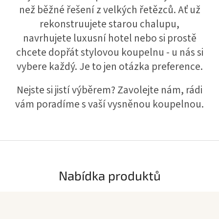
g
než běžné řešení z velkých řetězců. Ať už
e
rekonstruujete starou chalupu,
v
navrhujete luxusní hotel nebo si prostě
y
chcete dopřát stylovou koupelnu - u nás si
b
vybere každý. Je to jen otázka preference.
a
Nejste si jistí výběrem? Zavolejte nám, rádi
v
vám poradíme s vaší vysněnou koupelnou.
e
n
í
p
ř
í
Nabídka produktů
m
o
z