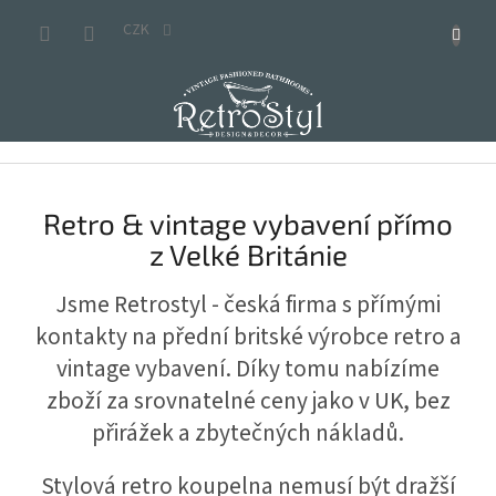
Přejít
na
CZK
obsah
R
e
Retro & vintage vybavení přímo
t
z Velké Británie
r
o
Jsme Retrostyl - česká firma s přímými
&
kontakty na přední britské výrobce retro a
v
vintage vybavení. Díky tomu nabízíme
i
zboží za srovnatelné ceny jako v UK, bez
n
přirážek a zbytečných nákladů.
t
a
Stylová retro koupelna nemusí být dražší