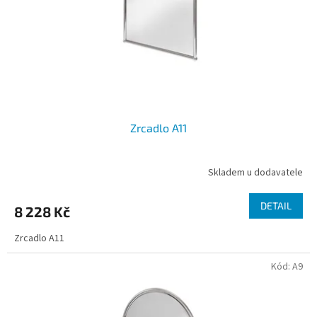
o
d
u
k
t
ů
Zrcadlo A11
Skladem u dodavatele
DETAIL
8 228 Kč
Zrcadlo A11
Kód:
A9