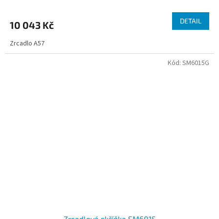
DETAIL
10 043 Kč
Zrcadlo A57
Kód:
SM6015G
Zrcadlová skříňka SM6015