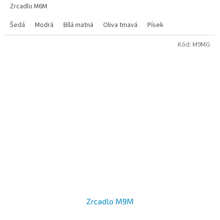
Zrcadlo M6M
Šedá
Modrá
Bílá matná
Oliva tmavá
Písek
Kód:
M9MG
Zrcadlo M9M