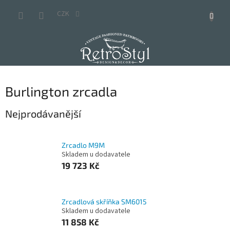
Přejít
na
CZK
obsah
Burlington zrcadla
Nejprodávanější
Zrcadlo M9M
Skladem u dodavatele
19 723 Kč
Zrcadlová skříňka SM6015
Skladem u dodavatele
11 858 Kč