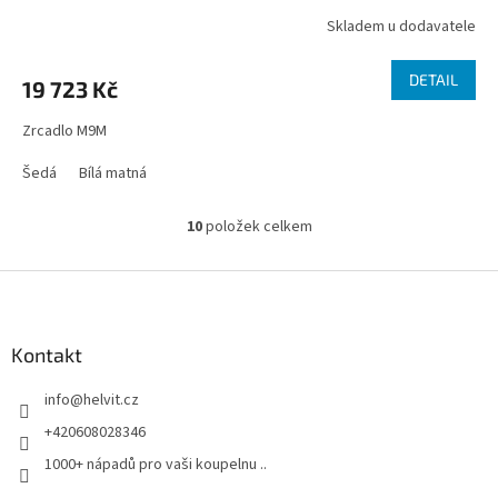
Skladem u dodavatele
DETAIL
19 723 Kč
Zrcadlo M9M
Šedá
Bílá matná
10
položek celkem
O
v
l
Z
á
á
d
p
a
a
Kontakt
c
t
í
info
@
helvit.cz
í
p
r
+420608028346
v
1000+ nápadů pro vaši koupelnu ..
k
y