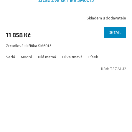
Skladem u dodavatele
DETAIL
11 858 Kč
Zrcadlová skříňka SM6015
Šedá
Modrá
Bílá matná
Oliva tmavá
Písek
Kód:
T37 ALU2