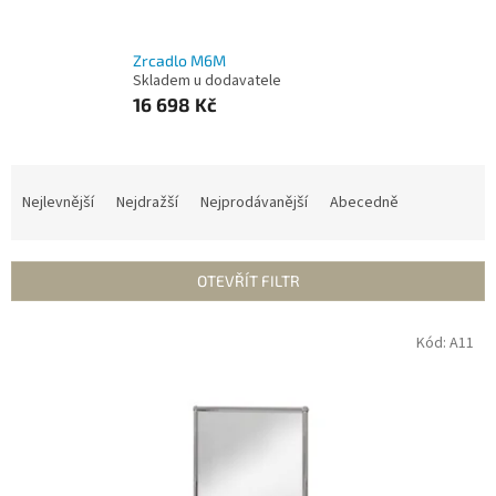
Zrcadlo M6M
Skladem u dodavatele
16 698 Kč
Ř
a
Nejlevnější
Nejdražší
Nejprodávanější
Abecedně
z
e
n
OTEVŘÍT FILTR
í
p
V
Kód:
A11
r
ý
o
p
d
i
u
s
k
p
t
r
ů