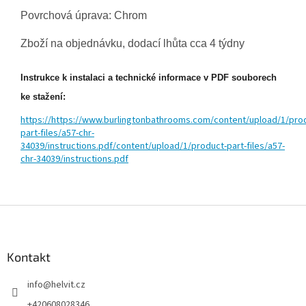
Povrchová úprava: Chrom
Zboží na objednávku, dodací lhůta cca 4 týdny
Instrukce k instalaci a technické informace v PDF souborech
ke stažení:
https://https://www.burlingtonbathrooms.com/content/upload/1/pro
part-files/a57-chr-
34039/instructions.pdf/content/upload/1/product-part-files/a57-
chr-34039/instructions.pdf
Z
á
p
a
Kontakt
t
info
@
helvit.cz
í
+420608028346