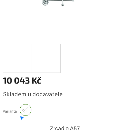
10 043 Kč
Měrná
Skladem u dodavatele
cena:
Varianta
Zrcadlo A57