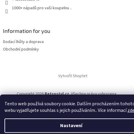
1000+ nápadů pro vaši koupelnu ..
Information for you
Dodací lhůty a doprava
Obchodní podmínky
Vytvořil Shoptet
Copyright 2026
Retrostyl.cz
. Všechna práva vyhrazena.
Tento web používá soubory cookie. Dalším procházením tohot
webu vyjadřujete souhlas s jejich používáním.. Více informací
zd
/* Tohle skrývá tlačítko košíku a posouvá a zvýrazňuje tlačítko
Zeptat se */
/* sekce Jak to funguje */
Nastavení