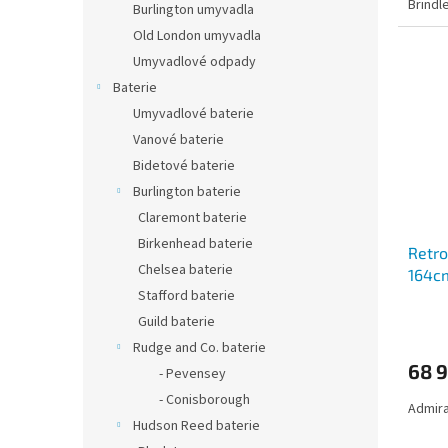
Brindl
Burlington umyvadla
Old London umyvadla
Umyvadlové odpady
Baterie
Umyvadlové baterie
Vanové baterie
Bidetové baterie
Burlington baterie
Claremont baterie
Birkenhead baterie
Retro
Chelsea baterie
164c
Stafford baterie
Guild baterie
Rudge and Co. baterie
68 
- Pevensey
- Conisborough
Admir
Hudson Reed baterie