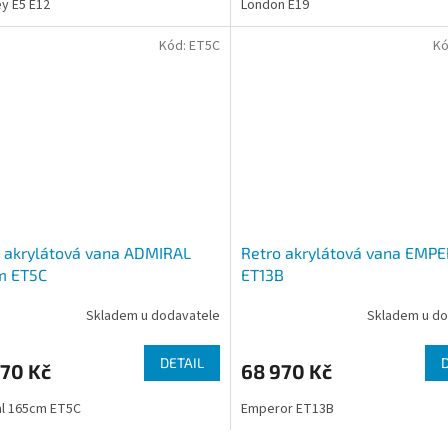
ey E5 E12
London E19
Kód:
ET5C
Kó
 akrylátová vana ADMIRAL
Retro akrylátová vana EMP
m ET5C
ET13B
Skladem u dodavatele
Skladem u do
DETAIL
970 Kč
68 970 Kč
al 165cm ET5C
Emperor ET13B