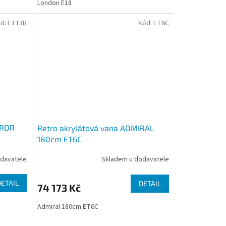
London E18
d:
ET13B
Kód:
ET6C
EROR
Retro akrylátová vana ADMIRAL
180cm ET6C
davatele
Skladem u dodavatele
DETAIL
DETAIL
74 173 Kč
Admiral 180cm ET6C