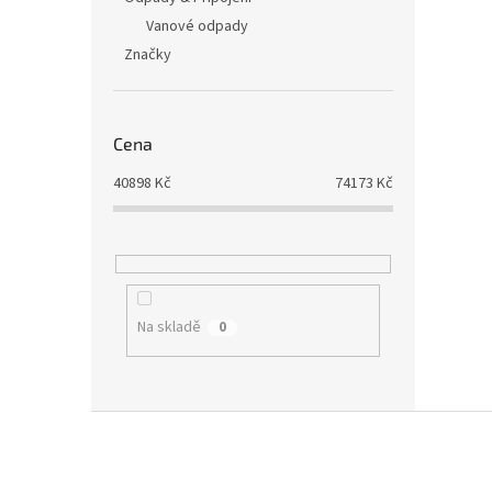
Vanové odpady
Značky
Cena
40898
Kč
74173
Kč
Na skladě
0
Z
á
p