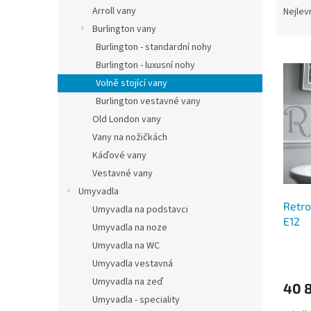
n
a
Arroll vany
Nejlev
e
z
Burlington vany
l
e
Burlington - standardní nohy
V
n
Burlington - luxusní nohy
ý
í
Volně stojící vany
p
p
i
r
Burlington vestavné vany
s
o
Old London vany
p
d
Vany na nožičkách
r
u
Káďové vany
o
k
Vestavné vany
d
t
Umyvadla
u
ů
Retro
k
Umyvadla na podstavci
E12
t
Umyvadla na noze
ů
Umyvadla na WC
Umyvadla vestavná
Umyvadla na zeď
40 
Umyvadla - speciality