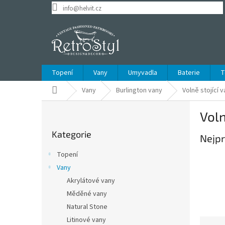
Přejít
info@helvit.cz
na
obsah
Topení
Vany
Umyvadla
Baterie
T
Domů
Vany
Burlington vany
Volně stojící 
P
Voln
o
Přeskočit
s
Kategorie
kategorie
Nejpr
t
r
Topení
a
Vany
n
Akrylátové vany
n
í
Měděné vany
p
Natural Stone
a
Litinové vany
Ř