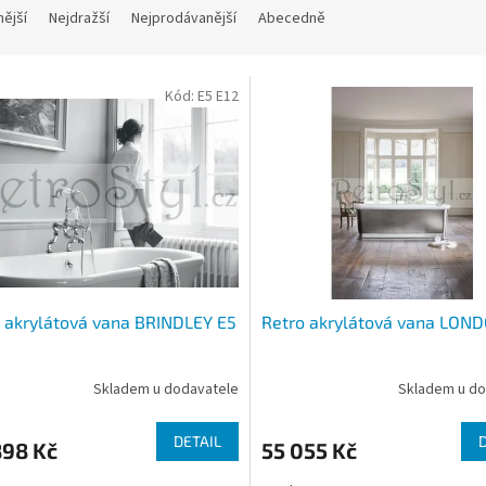
nější
Nejdražší
Nejprodávanější
Abecedně
Kód:
E5 E12
 akrylátová vana BRINDLEY E5
Retro akrylátová vana LON
Skladem u dodavatele
Skladem u do
DETAIL
898 Kč
55 055 Kč