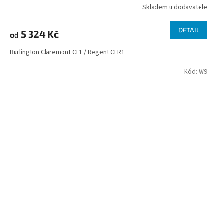
Skladem u dodavatele
DETAIL
5 324 Kč
od
Burlington Claremont CL1 / Regent CLR1
Kód:
W9