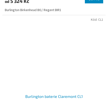
5 324 Kč
od
Burlington Birkenhead BI1/ Regent BIR1
Kód:
CL1
Burlington baterie Claremont CL1