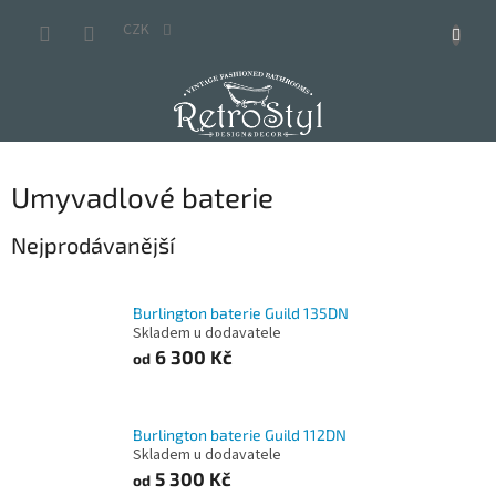
Přejít
na
CZK
obsah
Umyvadlové baterie
Nejprodávanější
Burlington baterie Guild 135DN
Skladem u dodavatele
6 300 Kč
od
Burlington baterie Guild 112DN
Skladem u dodavatele
5 300 Kč
od