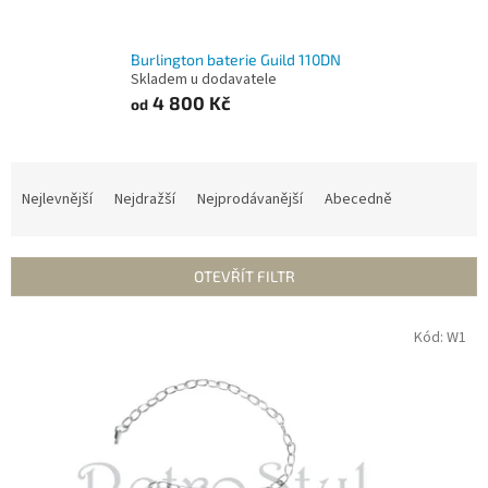
Burlington baterie Guild 110DN
Skladem u dodavatele
4 800 Kč
od
Ř
a
Nejlevnější
Nejdražší
Nejprodávanější
Abecedně
z
e
n
OTEVŘÍT FILTR
í
p
V
Kód:
W1
r
ý
o
p
d
i
u
s
k
p
t
r
ů