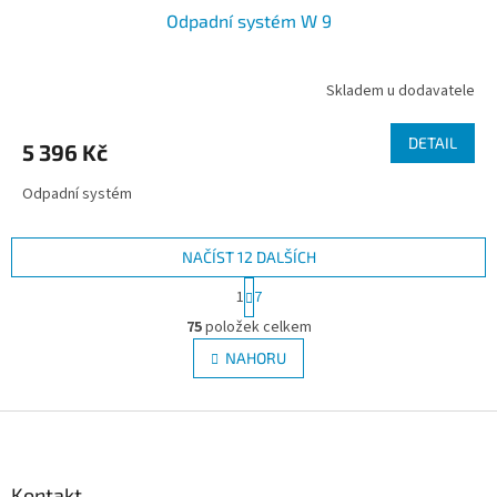
Odpadní systém W 9
Skladem u dodavatele
DETAIL
5 396 Kč
Odpadní systém
NAČÍST 12 DALŠÍCH
S
1
7
t
O
r
75
položek celkem
v
á
l
NAHORU
n
á
k
d
o
v
Z
a
á
c
á
n
í
p
í
p
a
Kontakt