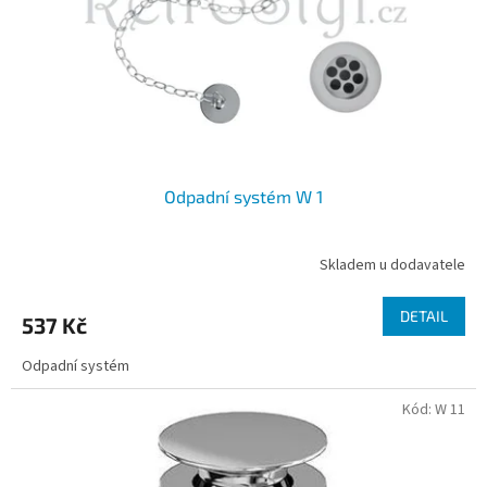
o
d
u
k
t
ů
Odpadní systém W 1
Skladem u dodavatele
DETAIL
537 Kč
Odpadní systém
Kód:
W 11