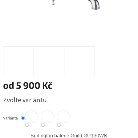
od
5 900 Kč
Měrná
Zvolte variantu
cena:
Varianta
Burlington baterie Guild GU130WN