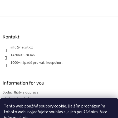
Z
á
p
a
Kontakt
t
info
@
helvit.cz
í
+420608028346
1000+ nápadů pro vaši koupelnu ..
Information for you
Dodací lhůty a doprava
Obchodní podmínky
Tento web používá soubory cookie. Dalším procházením
tohoto webu vyjadřujete souhlas s jejich používáním.. Více
informací
zde
.