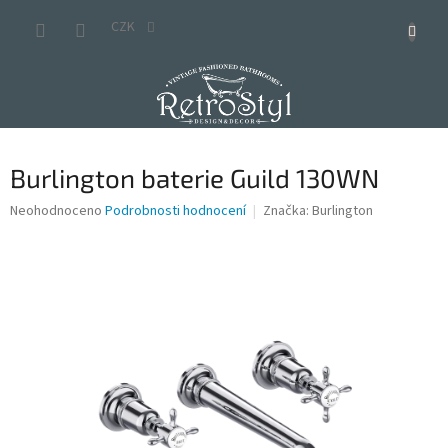
Přejít
na
CZK
obsah
Burlington baterie Guild 130WN
Průměrné
Neohodnoceno
Podrobnosti hodnocení
Značka:
Burlington
hodnocení
produktu
je
0,0
z
5
hvězdiček.