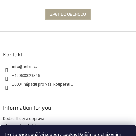
ZPĚT DO OBCHODU
Z
á
p
a
Kontakt
t
info
@
helvit.cz
í
+420608028346
1000+ nápadů pro vaši koupelnu ..
Information for you
Dodací lhůty a doprava
Obchodní podmínky
Tento web používá soubory cookie. Dalším procházením