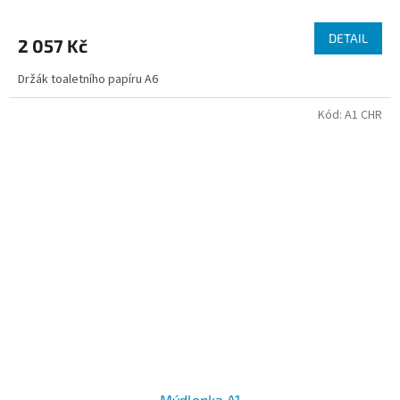
DETAIL
2 057 Kč
Držák toaletního papíru A6
Kód:
A1 CHR
Mýdlenka A1