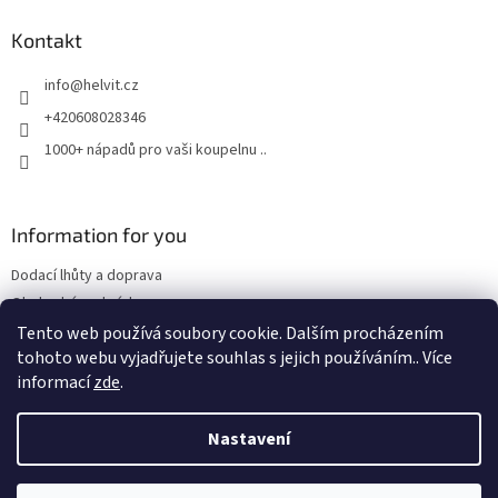
r
p
v
a
Kontakt
k
t
y
info
@
helvit.cz
í
v
ý
+420608028346
p
1000+ nápadů pro vaši koupelnu ..
i
s
u
Information for you
Dodací lhůty a doprava
Obchodní podmínky
Tento web používá soubory cookie. Dalším procházením
tohoto webu vyjadřujete souhlas s jejich používáním.. Více
informací
zde
.
Vytvořil Shoptet
Nastavení
Copyright 2026
Retrostyl.cz
. Všechna práva vyhrazena.