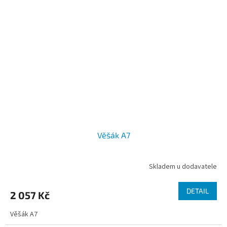
Věšák A7
Skladem u dodavatele
DETAIL
2 057 Kč
Věšák A7