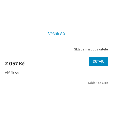
Věšák A4
Skladem u dodavatele
DETAIL
2 057 Kč
Věšák A4
Kód:
A47 CHR