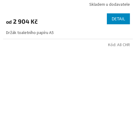
Skladem u dodavatele
DETAIL
2 904 Kč
od
Držák toaletního papíru A5
Kód:
A8 CHR