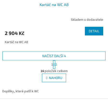
Kartáč na WC A8
Skladem u dodavatele
DETAIL
2 904 Kč
Kartáč na WC A8
NAČÍST DALŠÍ 4
S
1
2
t
O
r
16
položek celkem
v
á
l
NAHORU
n
á
k
d
o
v
Doplňky, které patří k WC
a
á
c
n
Z
í
í
p
á