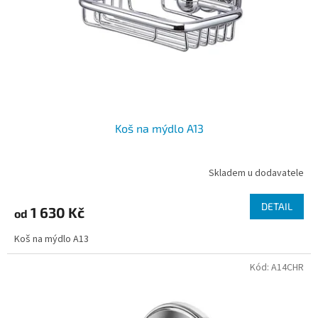
o
d
u
k
t
ů
Koš na mýdlo A13
Skladem u dodavatele
DETAIL
1 630 Kč
od
Koš na mýdlo A13
Kód:
A14CHR