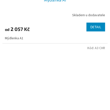
Skladem u dodavatele
DETAIL
2 057 Kč
od
Mýdlenka A1
Kód:
A3 CHR