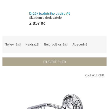
Držák toaletního papíru A6
Skladem u dodavatele
2 057 Kč
Ř
a
Nejlevnější
Nejdražší
Nejprodávanější
Abecedně
z
e
n
OTEVŘÍT FILTR
í
p
V
Kód:
A13 CHR
r
ý
o
p
d
i
u
s
k
p
t
r
ů