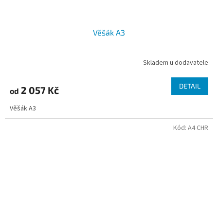
Věšák A3
Skladem u dodavatele
DETAIL
2 057 Kč
od
Věšák A3
Kód:
A4 CHR