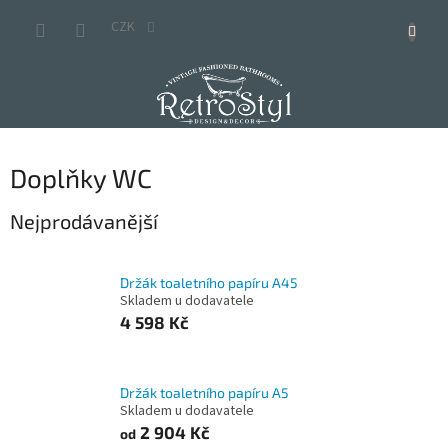
Přejít
na
CZK
obsah
Doplňky WC
Nejprodávanější
Držák toaletního papíru A45
Skladem u dodavatele
4 598 Kč
Držák toaletního papíru A5
Skladem u dodavatele
2 904 Kč
od