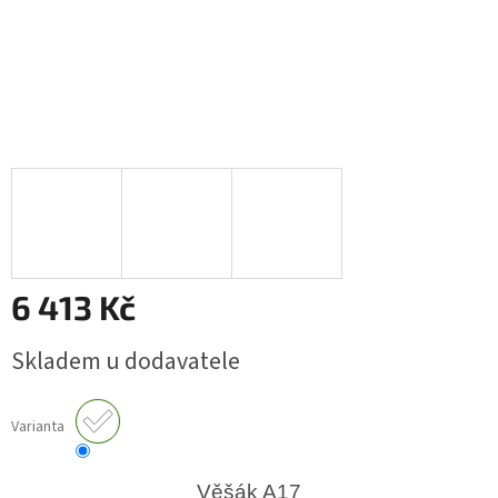
6 413 Kč
Měrná
Skladem u dodavatele
cena:
Varianta
Věšák A17