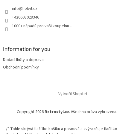
t
info
@
helvit.cz
í
+420608028346
1000+ nápadů pro vaši koupelnu ..
Information for you
Dodací lhůty a doprava
Obchodní podmínky
Vytvořil Shoptet
Copyright 2026
Retrostyl.cz
. Všechna práva vyhrazena.
/* Tohle skrývá tlačítko košíku a posouvá a zvýrazňuje tlačítko