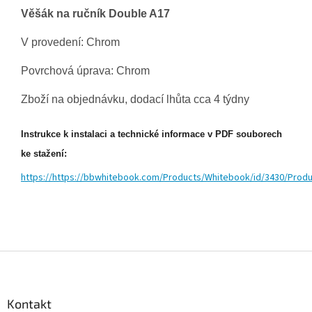
Věšák na ručník Double A17
V provedení: Chrom
Povrchová úprava: Chrom
Zboží na objednávku, dodací lhůta cca 4 týdny
Instrukce k instalaci a technické informace v PDF souborech
ke stažení:
https://https://bbwhitebook.com/Products/Whitebook/id/3430/Prod
Z
á
p
a
Kontakt