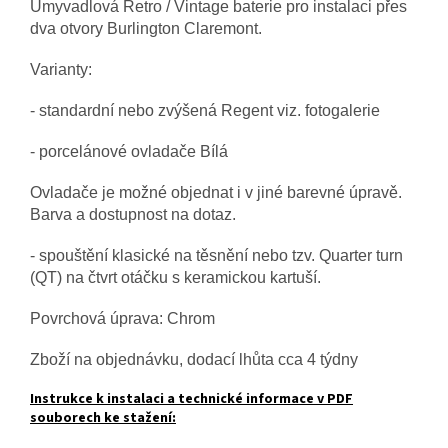
Umyvadlová Retro / Vintage baterie pro instalaci přes
dva otvory Burlington Claremont.
Varianty:
- standardní nebo zvýšená Regent viz. fotogalerie
- porcelánové ovladače Bílá
Ovladače je možné objednat i v jiné barevné úpravě.
Barva a dostupnost na dotaz.
- spouštění klasické na těsnění nebo tzv. Quarter turn
(QT) na čtvrt otáčku s keramickou kartuší.
Povrchová úprava: Chrom
Zboží na objednávku, dodací lhůta cca 4 týdny
Instrukce k instalaci a technické informace v PDF
souborech ke stažení: