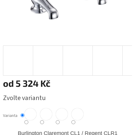
od
5 324 Kč
Měrná
Zvolte variantu
cena:
Varianta
Burlington Claremont
CL1 / Regent CLR1