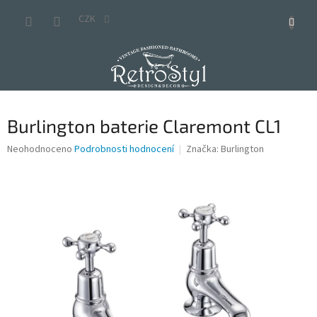
Přejít
na
CZK
obsah
Burlington baterie Claremont CL1
Průměrné
Neohodnoceno
Podrobnosti hodnocení
Značka:
Burlington
hodnocení
produktu
je
0,0
z
5
hvězdiček.