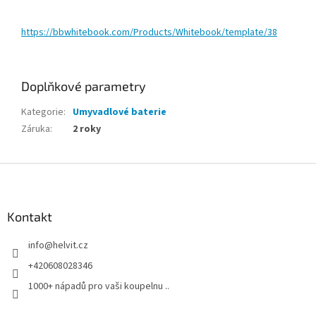
https://bbwhitebook.com/Products/Whitebook/template/38
Doplňkové parametry
Kategorie
:
Umyvadlové baterie
Záruka
:
2 roky
Z
á
p
a
Kontakt
t
info
@
helvit.cz
í
+420608028346
1000+ nápadů pro vaši koupelnu ..