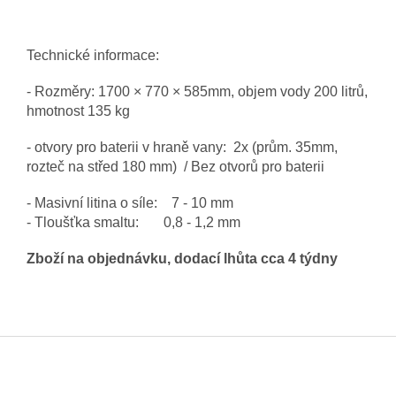
Technické informace:
- Rozměry:
1700 × 770 × 585mm
, objem vody
200 litrů,
hmotnost 135 kg
- otvory pro baterii v hraně vany: 2x (prům. 35mm,
rozteč na střed 180 mm) / Bez otvorů pro baterii
- Masivní litina o síle: 7 - 10 mm
- Tloušťka smaltu: 0,8 - 1,2 mm
Zboží na objednávku, dodací lhůta cca 4 týdny
Z
á
p