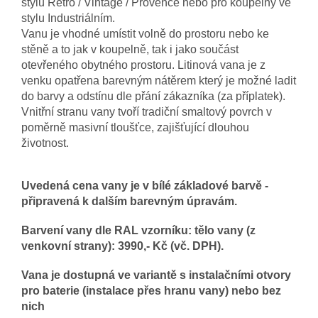
stylu Retro / Vintage / Provence nebo pro koupelny ve
stylu Industriálním.
Vanu je vhodné umístit volně do prostoru nebo ke
stěně a to jak v koupelně, tak i jako součást
otevřeného obytného prostoru. Litinová vana je z
venku opatřena barevným nátěrem který je možné ladit
do barvy a odstínu dle přání zákazníka (za příplatek).
Vnitřní stranu vany tvoří tradiční smaltový povrch v
poměrně masivní tloušťce, zajišťující dlouhou
životnost.
Uvedená cena vany je v bílé základové barvě -
připravená k dalším barevným úpravám.
Barvení vany dle
RAL vzorníku: tělo vany (z
venkovní strany): 3990,- Kč (vč. DPH).
Vana je dostupná ve variantě s instalačními otvory
pro baterie (instalace přes hranu vany) nebo bez
nich