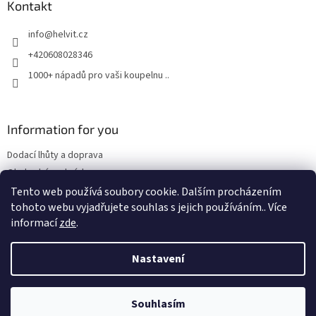
a
Kontakt
t
info
@
helvit.cz
í
+420608028346
1000+ nápadů pro vaši koupelnu ..
Information for you
Dodací lhůty a doprava
Obchodní podmínky
Tento web používá soubory cookie. Dalším procházením
tohoto webu vyjadřujete souhlas s jejich používáním.. Více
informací
zde
.
Vytvořil Shoptet
Nastavení
Copyright 2026
Retrostyl.cz
. Všechna práva vyhrazena.
Souhlasím