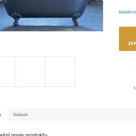
Detailní 
ZEP
S
s
Diskuze
ailní popis produktu