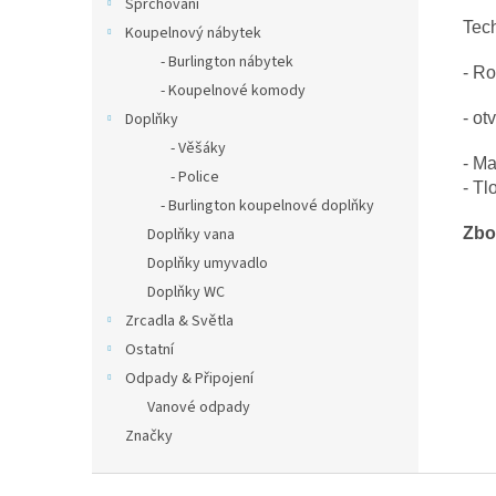
Sprchování
Tech
Koupelnový nábytek
- Burlington nábytek
- R
- Koupelnové komody
- ot
Doplňky
- Věšáky
- Ma
- Police
- T
- Burlington koupelnové doplňky
Zbo
Doplňky vana
Doplňky umyvadlo
Doplňky WC
Zrcadla & Světla
Ostatní
Odpady & Připojení
Vanové odpady
Značky
Z