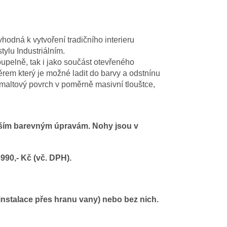
odná k vytvoření tradičního interieru
tylu Industriálním.
oupelně, tak i jako součást otevřeného
rem který je možné ladit do barvy a odstnínu
í smaltový povrch v poměrně masivní tlouštce,
alším barevným úpravám. Nohy jsou v
990,- Kč (vč. DPH).
(instalace přes hranu vany) nebo bez nich.