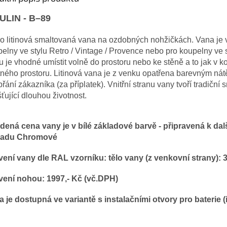
LIN - B–89
o litinová smaltovaná vana na ozdobných nohžičkách. Vana je vh
elny ve stylu Retro / Vintage / Provence nebo pro koupelny ve s
 je vhodné umístit volně do prostoru nebo ke stěně a to jak v k
ného prostoru. Litinová vana je z venku opatřena barevným nátě
přání zákazníka (za příplatek). Vnitřní stranu vany tvoří tradičn
šťující dlouhou životnost.
dená cena vany je v bílé základové barvě - připravená k d
ladu Chromové
vení vany dle
RAL vzorníku: tělo vany (z venkovní strany): 3
vení nohou: 1997,- Kč (vč.DPH)
a je dostupná ve variantě s instalačními otvory pro baterie 