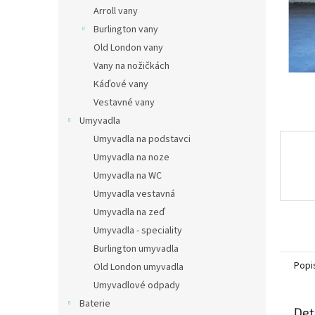
n
Arroll vany
e
Burlington vany
l
Old London vany
Vany na nožičkách
Káďové vany
Vestavné vany
Umyvadla
Umyvadla na podstavci
Umyvadla na noze
Umyvadla na WC
Umyvadla vestavná
Umyvadla na zeď
Umyvadla - speciality
Burlington umyvadla
Popi
Old London umyvadla
Umyvadlové odpady
Baterie
Det