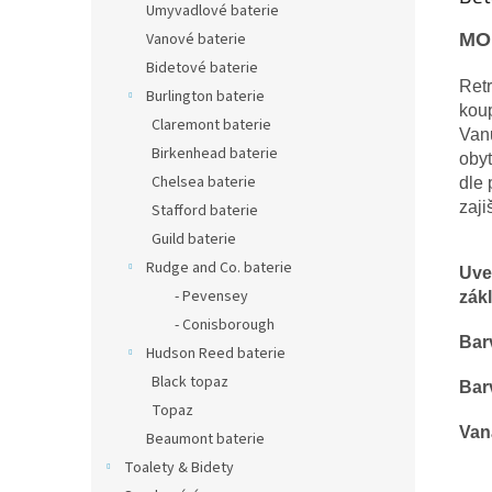
Umyvadlové baterie
MOU
Vanové baterie
Bidetové baterie
Retr
Burlington baterie
koup
Claremont baterie
Vanu
Birkenhead baterie
obyt
Chelsea baterie
dle 
zaji
Stafford baterie
Guild baterie
Rudge and Co. baterie
Uve
- Pevensey
zák
- Conisborough
Bar
Hudson Reed baterie
Black topaz
Bar
Topaz
Van
Beaumont baterie
Toalety & Bidety