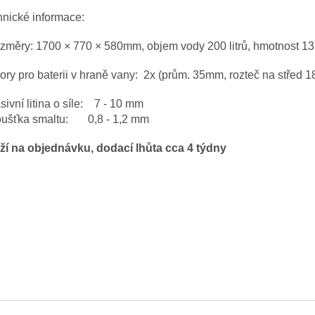
nické informace:
ozměry: 1700 × 770 × 580mm
, objem vody 200 litrů, hmotnost 1
vory pro baterii v hraně vany: 2x (prům. 35mm, rozteč na střed 1
sivní litina o síle: 7 - 10 mm
loušťka smaltu: 0,8 - 1,2 mm
ží na objednávku, dodací lhůta cca 4 týdny