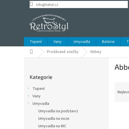
Přejít
info@helvit.cz
na
obsah
Topení
Vany
Umyvadla
Baterie
T
Domů
Prodávané značky
Abbey
P
Abb
o
Přeskočit
s
Kategorie
kategorie
t
Ř
r
Topení
a
a
Nejlev
Vany
z
n
Umyvadla
e
n
V
n
í
Umyvadla na podstavci
ý
í
p
Umyvadla na noze
p
p
a
Umyvadla na WC