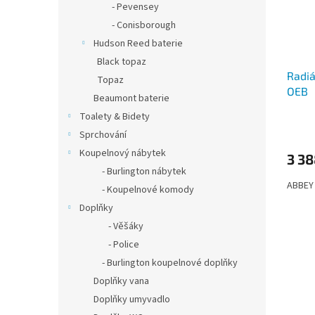
- Pevensey
- Conisborough
Hudson Reed baterie
Black topaz
Radiá
Topaz
OEB
Beaumont baterie
Toalety & Bidety
Sprchování
Koupelnový nábytek
3 38
- Burlington nábytek
ABBEY
- Koupelnové komody
Doplňky
- Věšáky
- Police
- Burlington koupelnové doplňky
Doplňky vana
Doplňky umyvadlo