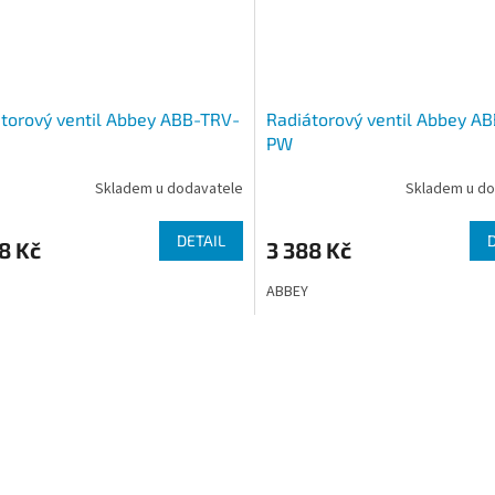
torový ventil Abbey ABB-TRV-
Radiátorový ventil Abbey A
PW
Skladem u dodavatele
Skladem u do
DETAIL
8 Kč
3 388 Kč
ABBEY
O
v
l
á
d
a
c
í