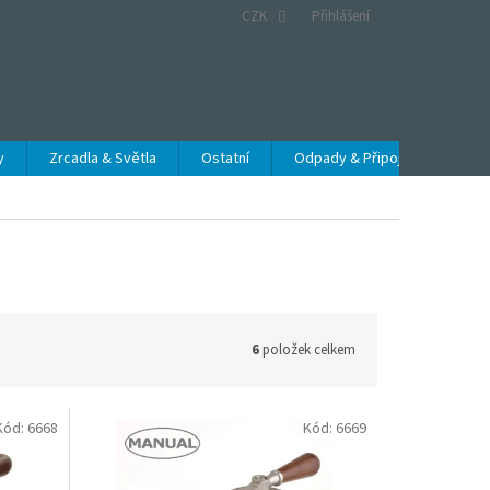
CZK
Přihlášení
y
Zrcadla & Světla
Ostatní
Odpady & Připojení
Obc
6
položek celkem
Kód:
6668
Kód:
6669