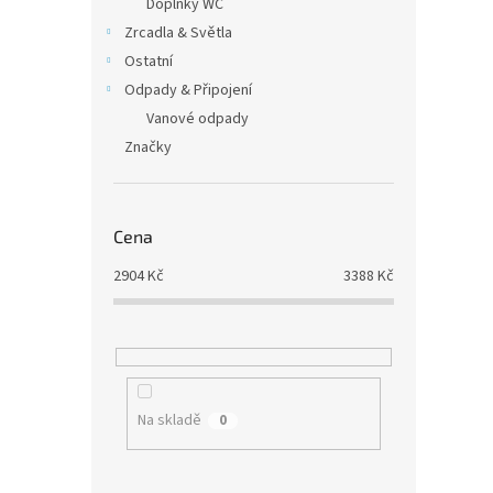
Doplňky WC
Zrcadla & Světla
Ostatní
Odpady & Připojení
Vanové odpady
Značky
Cena
2904
Kč
3388
Kč
Na skladě
0