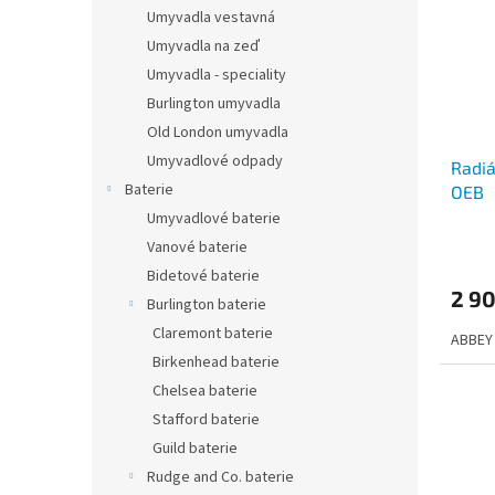
i
r
n
Umyvadla vestavná
s
o
e
Umyvadla na zeď
p
d
l
r
u
Umyvadla - speciality
o
k
Burlington umyvadla
d
t
Old London umyvadla
u
ů
Umyvadlové odpady
Radiá
k
Baterie
OEB
t
ů
Umyvadlové baterie
Vanové baterie
Bidetové baterie
2 9
Burlington baterie
Claremont baterie
ABBEY
Birkenhead baterie
Chelsea baterie
Stafford baterie
Guild baterie
Rudge and Co. baterie