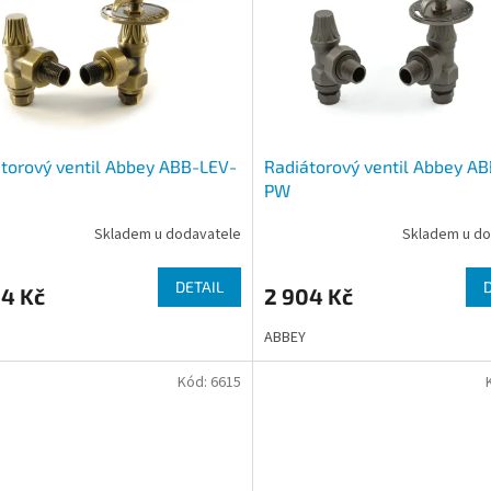
torový ventil Abbey ABB-LEV-
Radiátorový ventil Abbey A
PW
Skladem u dodavatele
Skladem u do
DETAIL
04 Kč
2 904 Kč
ABBEY
Kód:
6615