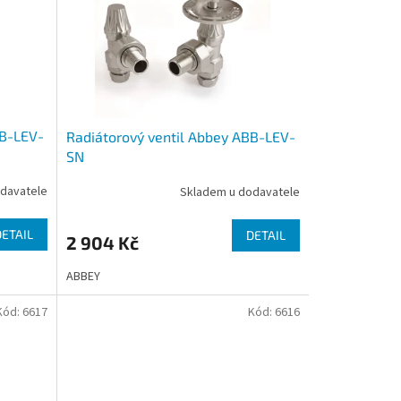
BB-LEV-
Radiátorový ventil Abbey ABB-LEV-
SN
davatele
Skladem u dodavatele
DETAIL
DETAIL
2 904 Kč
ABBEY
Kód:
6617
Kód:
6616