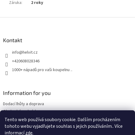
Záruka
:
2 roky
Z
á
p
a
Kontakt
t
info
@
helvit.cz
í
+420608028346
1000+ nápadů pro vaši koupelnu ..
Information for you
Dodací lhůty a doprava
Obchodní podmínky
Tento web používá soubory cookie. Dalším procházením
tohoto webu vyjadřujete souhlas s jejich používáním.. Více
informací
zde
.