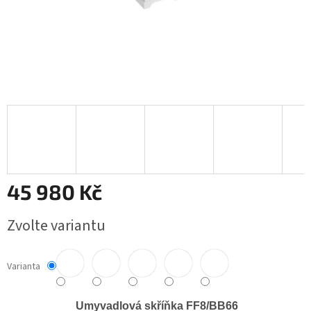
45 980 Kč
Měrná
Zvolte variantu
cena:
Varianta
Umyvadlová skříňka FF8/BB66