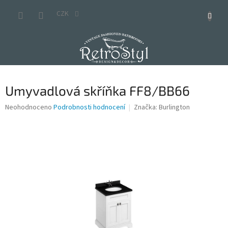
Přejít
na
CZK
obsah
Umyvadlová skříňka FF8/BB66
Průměrné
Neohodnoceno
Podrobnosti hodnocení
Značka:
Burlington
hodnocení
produktu
je
0,0
z
5
hvězdiček.