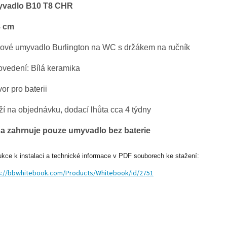
yvadlo
B10 T8 CHR
8 cm
ové umyvadlo Burlington
na WC s držákem na ručník
ovedení: Bílá keramika
vor pro baterii
í na objednávku, dodací lhůta cca 4 týdny
a zahrnuje pouze umyvadlo bez baterie
ukce k instalaci a technické informace v PDF souborech ke stažení:
s://bbwhitebook.com/Products/Whitebook/id/2751