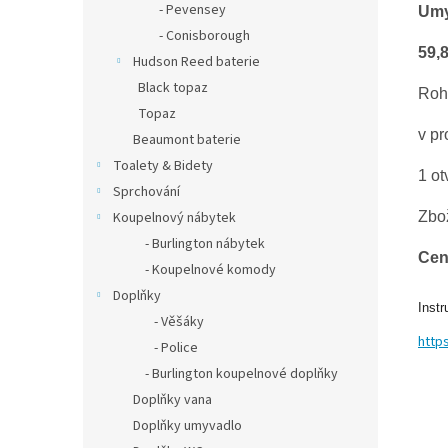
- Pevensey
Um
- Conisborough
59,
Hudson Reed baterie
Black topaz
Roh
Topaz
v pr
Beaumont baterie
Toalety & Bidety
1 ot
Sprchování
Zbož
Koupelnový nábytek
- Burlington nábytek
Cen
- Koupelnové komody
Doplňky
Instr
- Věšáky
http
- Police
- Burlington koupelnové doplňky
Doplňky vana
Doplňky umyvadlo