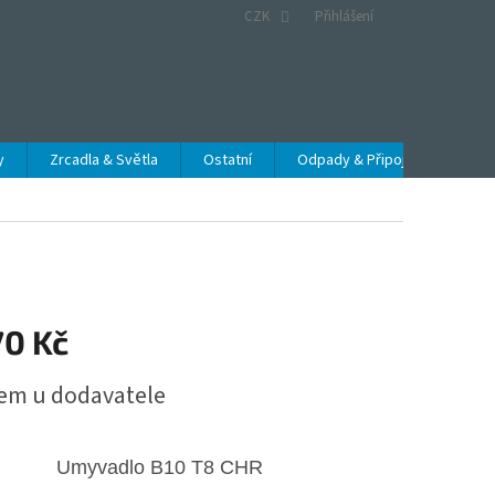
CZK
Přihlášení
y
Zrcadla & Světla
Ostatní
Odpady & Připojení
Obc
70 Kč
em u dodavatele
Umyvadlo
B10 T8 CHR