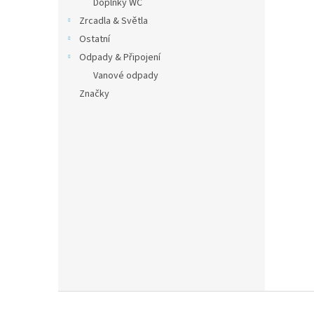
Doplňky WC
Zrcadla & Světla
Ostatní
Odpady & Připojení
Vanové odpady
Značky
Z
á