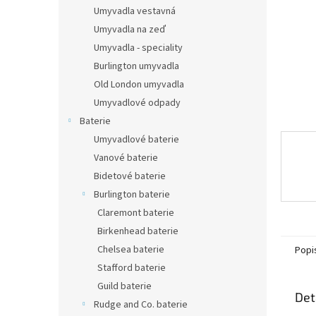
n
Umyvadla vestavná
e
Umyvadla na zeď
l
Umyvadla - speciality
Burlington umyvadla
Old London umyvadla
Umyvadlové odpady
Baterie
Umyvadlové baterie
Vanové baterie
Bidetové baterie
Burlington baterie
Claremont baterie
Birkenhead baterie
Chelsea baterie
Popi
Stafford baterie
Guild baterie
Det
Rudge and Co. baterie