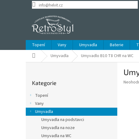
Přejít
info@helvit.cz
na
obsah
Topení
Vany
Umyvadla
Baterie
T
Domů
Umyvadla
Umyvadlo B10 T8 CHR na WC
P
Umy
o
Přeskočit
s
Průměr
Neohod
Kategorie
kategorie
t
hodnoce
r
produkt
Topení
a
je
Vany
0,0
n
z
Umyvadla
n
5
í
Umyvadla na podstavci
hvězdič
p
Umyvadla na noze
a
Umyvadla na WC