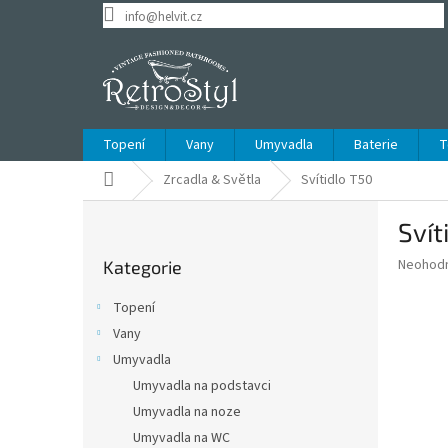
Přejít
info@helvit.cz
na
obsah
Topení
Vany
Umyvadla
Baterie
T
Domů
Zrcadla & Světla
Svítidlo T50
P
Svít
o
Přeskočit
s
Průměr
Neohod
Kategorie
kategorie
t
hodnoce
r
produkt
Topení
a
je
Vany
0,0
n
z
Umyvadla
n
5
í
Umyvadla na podstavci
hvězdič
p
Umyvadla na noze
a
Umyvadla na WC