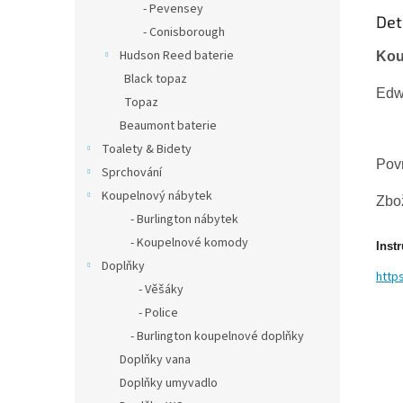
- Pevensey
Det
- Conisborough
Hudson Reed baterie
Kou
Black topaz
Edwa
Topaz
Beaumont baterie
Toalety & Bidety
Pov
Sprchování
Koupelnový nábytek
Zbož
- Burlington nábytek
- Koupelnové komody
Inst
Doplňky
http
- Věšáky
- Police
- Burlington koupelnové doplňky
Doplňky vana
Doplňky umyvadlo