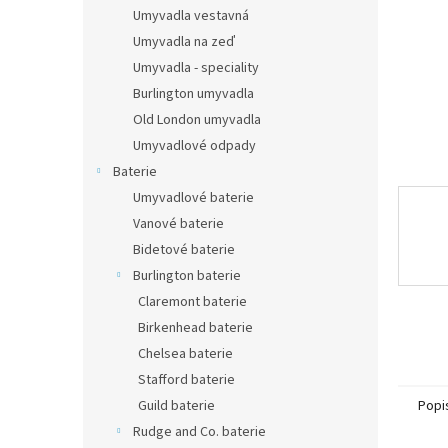
n
Umyvadla vestavná
e
Umyvadla na zeď
l
Umyvadla - speciality
Burlington umyvadla
Old London umyvadla
Umyvadlové odpady
Baterie
Umyvadlové baterie
Vanové baterie
Bidetové baterie
Burlington baterie
Claremont baterie
Birkenhead baterie
Chelsea baterie
Stafford baterie
Popi
Guild baterie
Rudge and Co. baterie