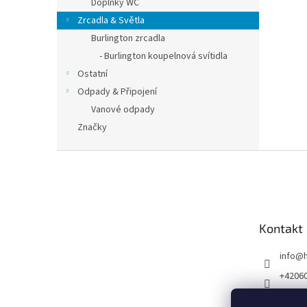
Doplňky WC
Zrcadla & Světla
Burlington zrcadla
- Burlington koupelnová svítidla
Ostatní
Odpady & Připojení
Vanové odpady
Značky
Z
á
p
a
t
Kontakt
í
info
@
+4206
1000+ 