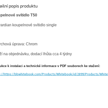
ailní popis produktu
pelnové svítidlo T50
rdian koupelnové svítidlo single
rchová úprava: Chrom
í na objednávku, dodací lhůta cca 4 týdny
rukce k instalaci a technické informace v PDF souborech ke stažení:
s://https://bbwhitebook.com/Products/Whitebook/id/2899/Products/Whit