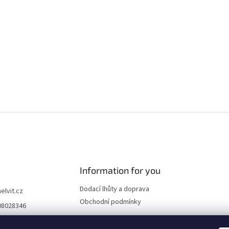
Information for you
Dodací lhůty a doprava
helvit.cz
Obchodní podmínky
08028346
nápadů pro vaši ko