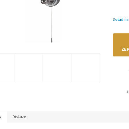
Detailní 
ZEP
S
s
Diskuze