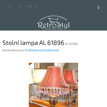
Přejít
na
CZK
obsah
Stolní lampa AL 61896
AL 61896
Průměrné
Neohodnoceno
Podrobnosti hodnocení
hodnocení
produktu
je
0,0
z
5
hvězdiček.