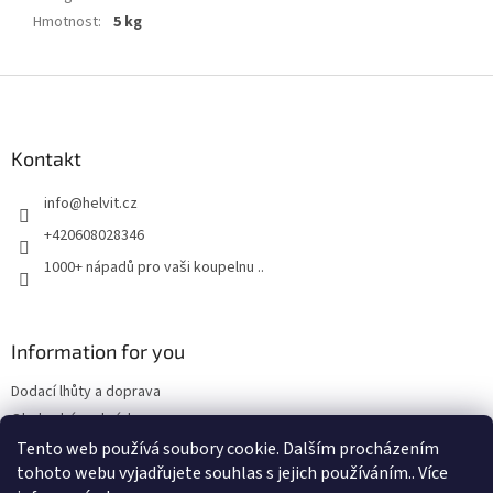
Hmotnost
:
5 kg
Z
á
p
a
Kontakt
t
info
@
helvit.cz
í
+420608028346
1000+ nápadů pro vaši koupelnu ..
Information for you
Dodací lhůty a doprava
Obchodní podmínky
Tento web používá soubory cookie. Dalším procházením
tohoto webu vyjadřujete souhlas s jejich používáním.. Více