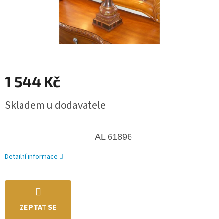
1 544 Kč
Měrná
Skladem u dodavatele
cena:
AL 61896
Detailní informace
ZEPTAT SE