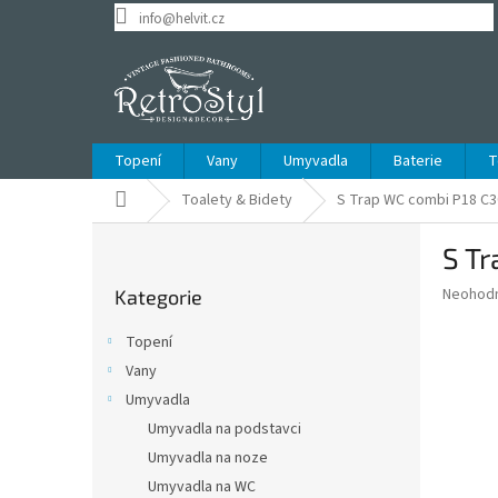
Přejít
info@helvit.cz
na
obsah
Topení
Vany
Umyvadla
Baterie
T
Domů
Toalety & Bidety
S Trap WC combi P18 C3
P
S T
o
Přeskočit
s
Průměr
Neohod
Kategorie
kategorie
t
hodnoce
r
produkt
Topení
a
je
Vany
0,0
n
z
Umyvadla
n
5
í
Umyvadla na podstavci
hvězdič
p
Umyvadla na noze
a
Umyvadla na WC