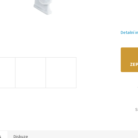
Detailní 
ZEP
S
s
Diskuze