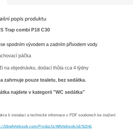
ailní popis produktu
S Trap combi
P18 C30
se spodním vývodem a zadním přívodem vody
achovací páčka
í na objednávku, dodací lhůta cca 4 týdny
a zahrnuje pouze toaletu, bez sedátka.
átka najdete v kategorii "WC sedátka"
ukce k instalaci a technické informace v PDF souborech ke stažení:
s://bbwhitebook.com/Products/Whitebook/id/92541