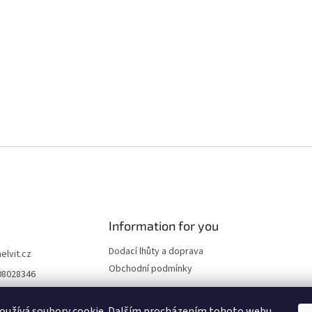
Information for you
Dodací lhůty a doprava
helvit.cz
Obchodní podmínky
08028346
nápadů pro vaši ko
..
oužívá soubory cookie. Dalším procházením tohoto webu