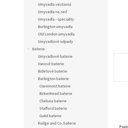
n
Umyvadla vestavná
e
Umyvadla na zeď
l
Umyvadla - speciality
Burlington umyvadla
Old London umyvadla
Umyvadlové odpady
Baterie
Umyvadlové baterie
Vanové baterie
Bidetové baterie
Burlington baterie
Claremont baterie
Birkenhead baterie
Chelsea baterie
Stafford baterie
Guild baterie
Rudge and Co. baterie
Popi