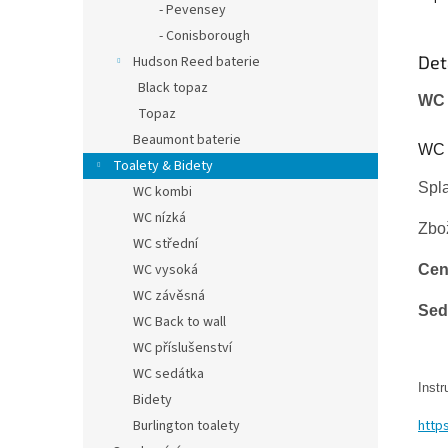
- Pevensey
- Conisborough
Det
Hudson Reed baterie
Black topaz
WC 
Topaz
Beaumont baterie
WC 
Toalety & Bidety
Spl
WC kombi
WC nízká
Zbož
WC střední
WC vysoká
Cen
WC závěsná
Sed
WC Back to wall
WC příslušenství
WC sedátka
Instr
Bidety
Burlington toalety
http