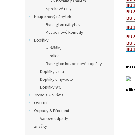
- S bočním panelem
BU 
- Sprchové raily
BU 
Koupelnový nábytek
BU 
- Burlington nábytek
BU 
- Koupelnové komody
BU 
Doplňky
BU 
- Věšáky
BU 
- Police
- Burlington koupelnové doplňky
Inst
Doplňky vana
Doplňky umyvadlo
Doplňky WC
Klik
Zrcadla & Světla
Ostatní
Odpady & Připojení
Vanové odpady
Značky