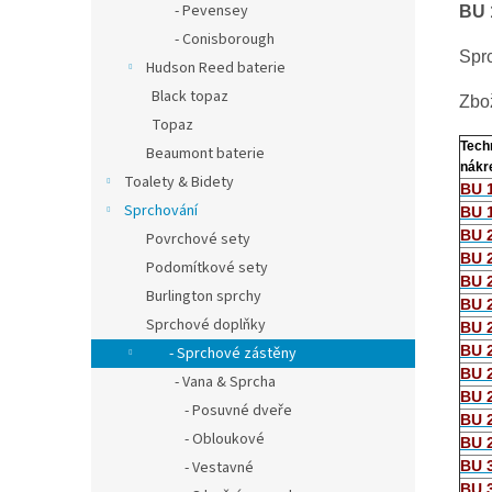
- Pevensey
BU 
- Conisborough
Sprc
Hudson Reed baterie
Black topaz
Zbož
Topaz
Tech
Beaumont baterie
nákr
Toalety & Bidety
BU 
Sprchování
BU 
BU 
Povrchové sety
BU 
Podomítkové sety
BU 
Burlington sprchy
BU 
Sprchové doplňky
BU 
BU 
- Sprchové zástěny
BU 
- Vana & Sprcha
BU 
- Posuvné dveře
BU 
- Obloukové
BU 
BU 
- Vestavné
BU 