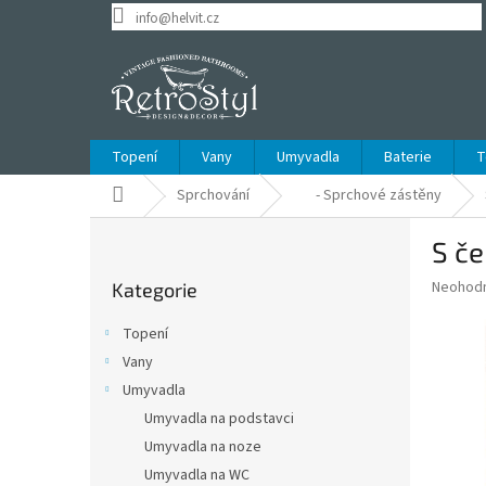
Přejít
info@helvit.cz
na
obsah
Topení
Vany
Umyvadla
Baterie
T
Domů
Sprchování
- Sprchové zástěny
P
S če
o
Přeskočit
s
Průměr
Neohod
Kategorie
kategorie
t
hodnoce
r
produkt
Topení
a
je
Vany
0,0
n
z
Umyvadla
n
5
í
Umyvadla na podstavci
hvězdič
p
Umyvadla na noze
a
Umyvadla na WC