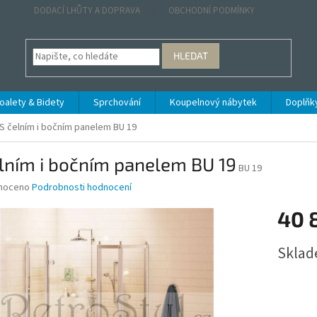
DODACÍ LHŮTY A DOPRAVA
OBCHODNÍ PODMÍNKY
HLEDAT
oalety & Bidety
Sprchování
Koupelnový nábytek
Doplňk
S čelním i bočním panelem BU 19
lním i bočním panelem BU 19
BU 19
né
noceno
Podrobnosti hodnocení
ní
40 
u
Měrná
Sklad
cena:
ek.