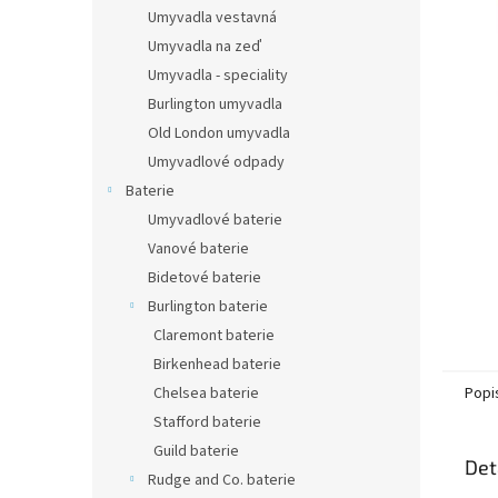
n
Umyvadla vestavná
e
Umyvadla na zeď
l
Umyvadla - speciality
Burlington umyvadla
Old London umyvadla
Umyvadlové odpady
Baterie
Umyvadlové baterie
Vanové baterie
Bidetové baterie
Burlington baterie
Claremont baterie
Birkenhead baterie
Popi
Chelsea baterie
Stafford baterie
Guild baterie
Det
Rudge and Co. baterie