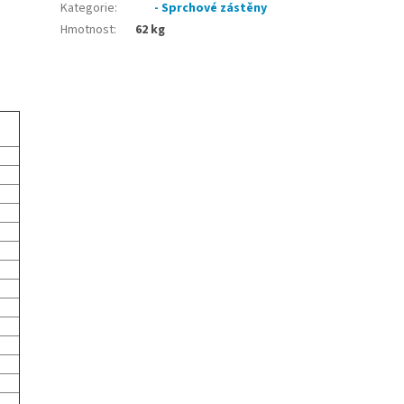
Kategorie
:
- Sprchové zástěny
Hmotnost
:
62 kg