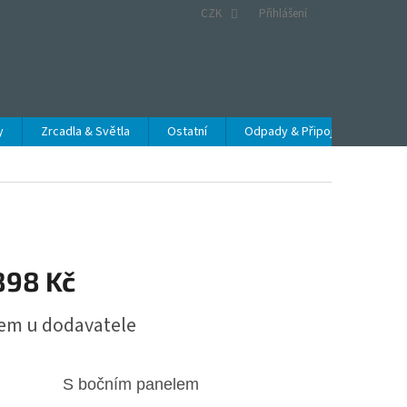
CZK
Přihlášení
y
Zrcadla & Světla
Ostatní
Odpady & Připojení
Obc
898 Kč
em u dodavatele
S bočním panelem