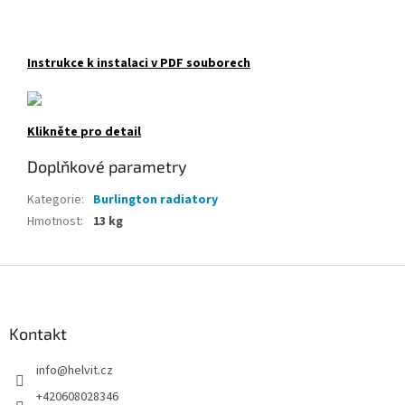
Instrukce k instalaci v PDF souborech
Klikněte pro detail
Doplňkové parametry
Kategorie
:
Burlington radiatory
Hmotnost
:
13 kg
Z
á
p
a
Kontakt
t
info
@
helvit.cz
í
+420608028346