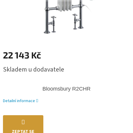
22 143 Kč
Měrná
Skladem u dodavatele
cena:
Bloomsbury R2CHR
Detailní informace
ZEPTAT SE