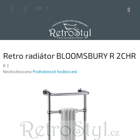
Přejít
na
CZK
obsah
Retro radiátor BLOOMSBURY R 2CHR
R 2
Průměrné
Neohodnoceno
Podrobnosti hodnocení
hodnocení
produktu
je
0,0
z
5
hvězdiček.