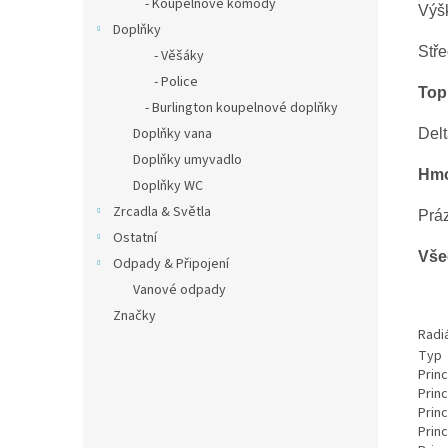
- Koupelnové komody
Výš
Doplňky
Stře
- Věšáky
- Police
Top
- Burlington koupelnové doplňky
Doplňky vana
Del
Doplňky umyvadlo
Hmo
Doplňky WC
Zrcadla & Světla
Prá
Ostatní
Vše
Odpady & Připojení
Vanové odpady
Značky
Radi
Typ
Prin
Prin
Prin
Prin