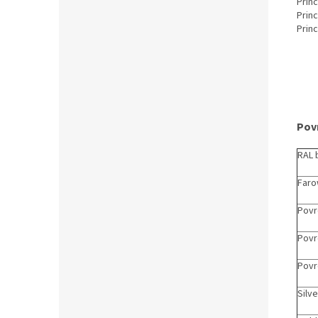
Prin
Prin
Prin
Pov
RAL 
Faro
Povr
Povr
Povr
Silve