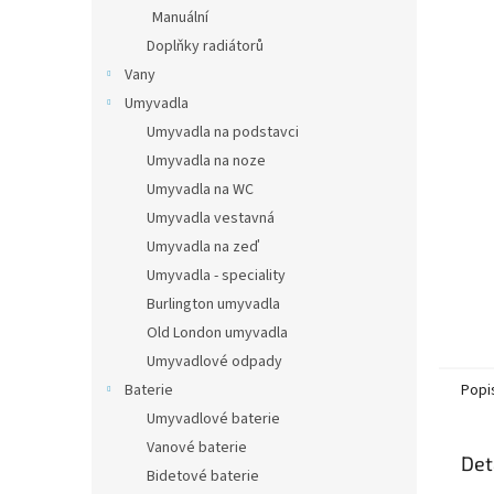
n
Manuální
e
Doplňky radiátorů
l
Vany
Umyvadla
Umyvadla na podstavci
Umyvadla na noze
Umyvadla na WC
Umyvadla vestavná
Umyvadla na zeď
Umyvadla - speciality
Burlington umyvadla
Old London umyvadla
Umyvadlové odpady
Popi
Baterie
Umyvadlové baterie
Vanové baterie
Det
Bidetové baterie