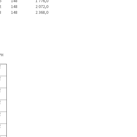
6
148
1 776,0
2
148
2 072,0
8
148
2 368,0
H
Kč
č
č
č
č
č