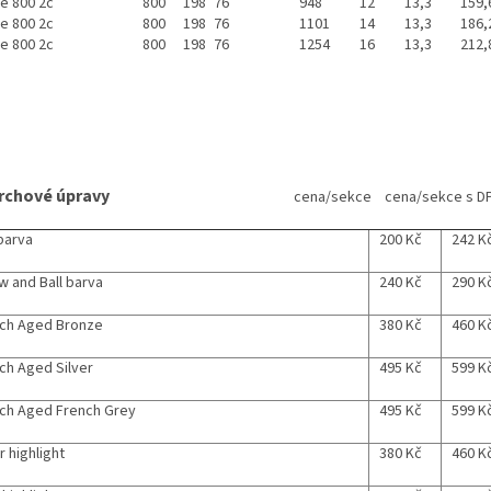
ce 800 2c
800
198
76
948
12
13,3
159,
ce 800 2c
800
198
76
1101
14
13,3
186,
ce 800 2c
800
198
76
1254
16
13,3
212,
rchové úpravy
cena/sekce cena/sekce s DP
barva
200 Kč
242 
w and Ball barva
240 Kč
290 K
ch Aged Bronze
380 Kč
460 K
ch Aged Silver
495 Kč
599 K
ch Aged French Grey
495 Kč
599 K
r highlight
380 Kč
460 K