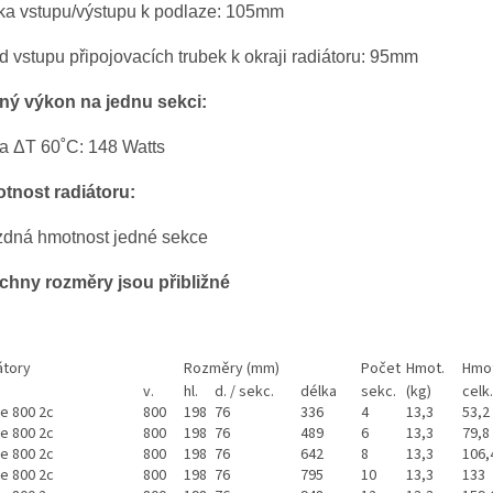
ka vstupu/výstupu k podlaze: 105mm
d vstupu připojovacích trubek k okraji radiátoru: 95mm
ný výkon na jednu sekci:
ta ΔT 60˚C: 148 Watts
tnost radiátoru:
zdná hmotnost jedné sekce
chny rozměry jsou přibližné
átory
Rozměry (mm)
Počet
Hmot.
Hmot
v.
hl.
d. / sekc.
délka
sekc.
(kg)
celk.
ce 800 2c
800
198
76
336
4
13,3
53,2
ce 800 2c
800
198
76
489
6
13,3
79,8
ce 800 2c
800
198
76
642
8
13,3
106,
ce 800 2c
800
198
76
795
10
13,3
133