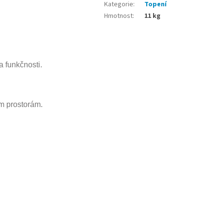
Kategorie
:
Topení
Hmotnost
:
11 kg
a funkčnosti.
ým prostorám.