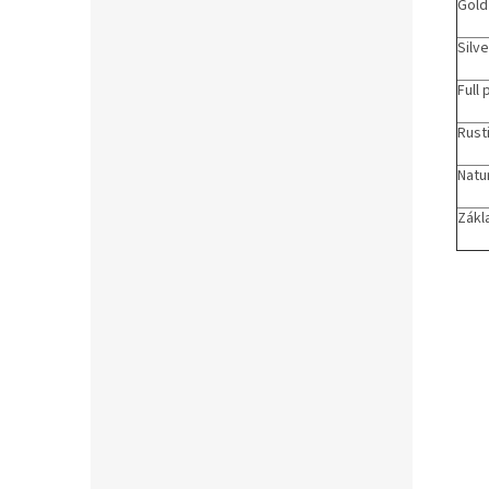
Gold
Silv
Full 
Rusti
Natu
Zákl