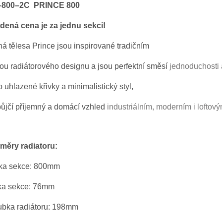
–800–2C
PRINCE 800
dená cena je za jednu sekci!
á tělesa Prince jsou inspirované tradičním
ou radiátorového designu a jsou perfektní směsí
jednoduchosti 
 uhlazené křivky a minimalistický styl,
ůjčí příjemný a domácí vzhled
industriálním, moderním i loftov
měry radiatoru:
ka sekce: 800mm
ka sekce: 76mm
ubka radiátoru: 198mm