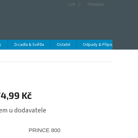
CZK
Přihlášení
y
Zrcadla & Světla
Ostatní
Odpady & Připojení
Obc
74,99 Kč
em u dodavatele
PRINCE 800