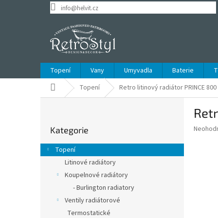
Přejít
info@helvit.cz
na
obsah
Topení
Vany
Umyvadla
Baterie
T
Domů
Topení
Retro litinový radiátor PRINCE 800
P
Retr
o
Přeskočit
s
Průměr
Neohod
Kategorie
kategorie
t
hodnoce
r
produkt
Topení
a
je
Litinové radiátory
0,0
n
z
Koupelnové radiátory
n
5
í
- Burlington radiatory
hvězdič
p
Ventily radiátorové
a
Termostatické