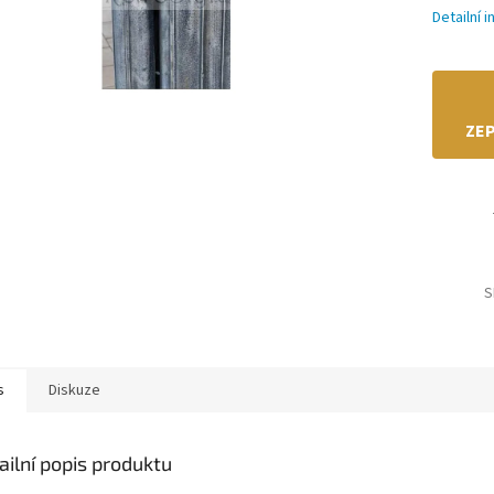
Detailní 
ZEP
S
s
Diskuze
ailní popis produktu