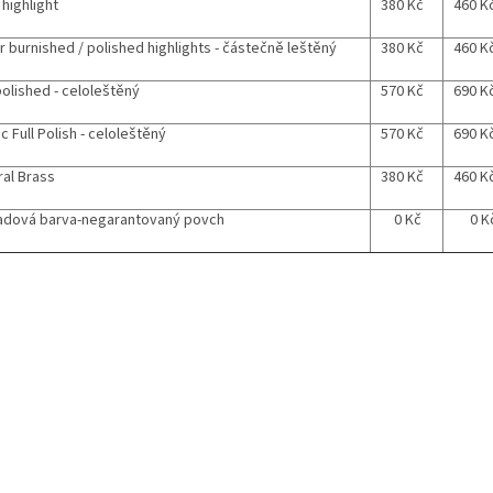
 highlight
380 Kč
460 K
er burnished / polished highlights - částečně leštěný
380 Kč
460 K
polished - celoleštěný
570 Kč
690 K
c Full Polish - celoleštěný
570 Kč
690 K
ral Brass
380 Kč
460 K
adová barva-negarantovaný povch
0 Kč
0 K