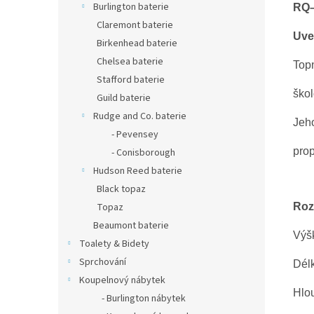
Burlington baterie
RQ
Claremont baterie
Uve
Birkenhead baterie
Chelsea baterie
Topn
Stafford baterie
škol
Guild baterie
Rudge and Co. baterie
Jeho
- Pevensey
prop
- Conisborough
Hudson Reed baterie
Black topaz
Roz
Topaz
Beaumont baterie
Výš
Toalety & Bidety
Sprchování
Dél
Koupelnový nábytek
Hlo
- Burlington nábytek