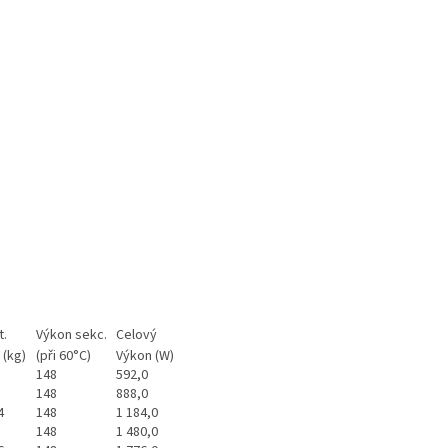
.
Výkon sekc.
Celový
 (kg)
(při 60°C)
Výkon (W)
148
592,0
148
888,0
4
148
1 184,0
148
1 480,0