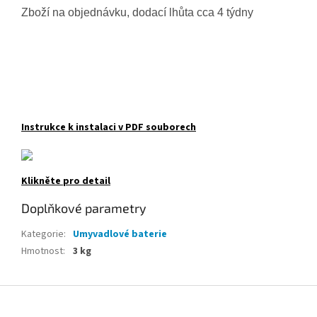
Zboží na objednávku, dodací lhůta cca 4 týdny
Instrukce k instalaci v PDF souborech
Klikněte pro detail
Doplňkové parametry
Kategorie
:
Umyvadlové baterie
Hmotnost
:
3 kg
Z
á