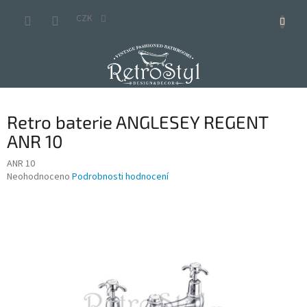
Přejít
na
CZK
obsah
Retro baterie ANGLESEY REGENT
ANR 10
ANR 10
Průměrné
Neohodnoceno
Podrobnosti hodnocení
hodnocení
produktu
je
0,0
z
5
hvězdiček.