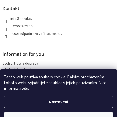
p
a
Kontakt
t
info
@
helvit.cz
í
+420608028346
1000+ nápadů pro vaši koupelnu ..
Information for you
Dodací lhůty a doprava
Obchodní podmínky
Tento web používá soubory cookie. Dalším procházením
tohoto webu vyjadřujete souhlas s jejich používáním.. Více
informací
zde
.
Vytvořil Shoptet
Nastavení
Copyright 2026
Retrostyl.cz
. Všechna práva vyhrazena.