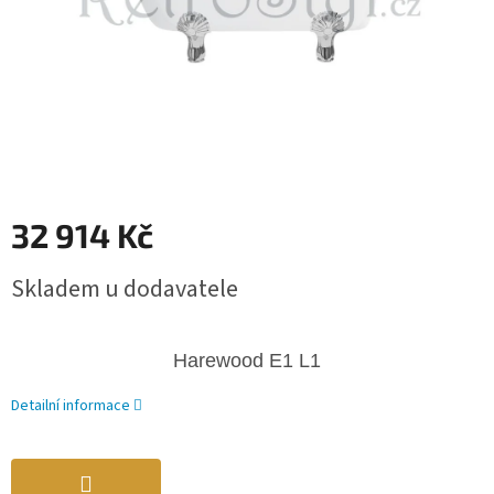
32 914 Kč
Měrná
Skladem u dodavatele
cena:
Harewood E1 L1
Detailní informace