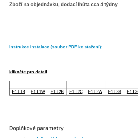
Zboží na objednávku, d
odací lhůta cca 4 týdny
Instrukce instalace (soubor PDF ke stažení):
klikněte pro detail
E1 L1B
E1 L1W
E1 L2B
E1 L2C
E1 L2W
E1 L3B
E1 L3
Doplňkové parametry