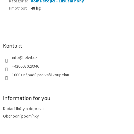
Kategorie
:
Volně stojící - Luxusní nohy
Hmotnost
:
48 kg
Z
á
p
a
Kontakt
t
info
@
helvit.cz
í
+420608028346
1000+ nápadů pro vaši koupelnu ..
Information for you
Dodací lhůty a doprava
Obchodní podmínky