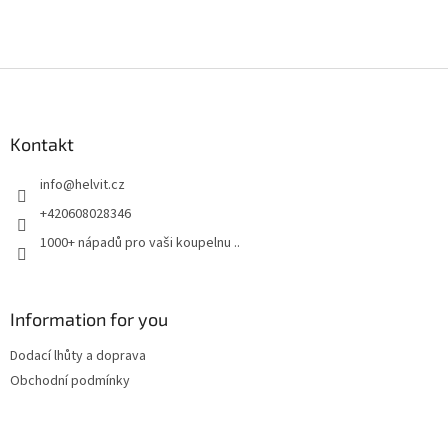
Z
á
p
a
Kontakt
t
info
@
helvit.cz
í
+420608028346
1000+ nápadů pro vaši koupelnu ..
Information for you
Dodací lhůty a doprava
Obchodní podmínky