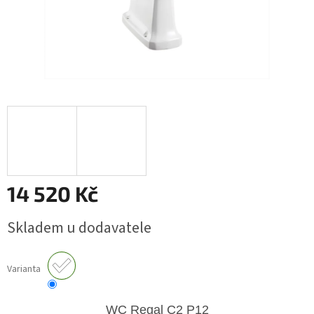
14 520 Kč
Měrná
Skladem u dodavatele
cena:
Varianta
WC Regal
C2 P12