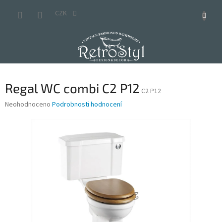
Přejít
na
CZK
obsah
Regal WC combi C2 P12
C2 P12
Průměrné
Neohodnoceno
Podrobnosti hodnocení
hodnocení
produktu
je
0,0
z
5
hvězdiček.