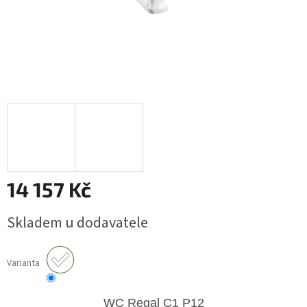
14 157 Kč
Měrná
Skladem u dodavatele
cena:
Varianta
WC Regal
C1 P12