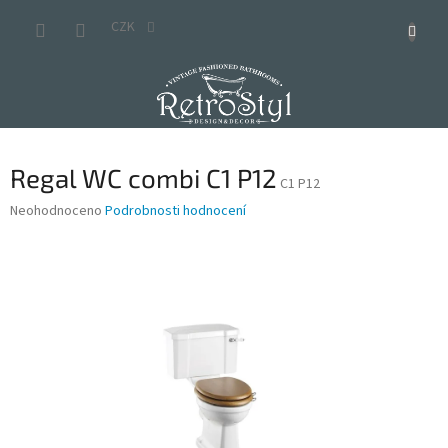
Přejít
na
CZK
obsah
Regal WC combi C1 P12
C1 P12
Průměrné
Neohodnoceno
Podrobnosti hodnocení
hodnocení
produktu
je
0,0
z
5
hvězdiček.