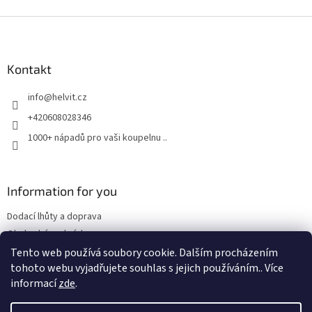
Z
á
p
a
Kontakt
t
info
@
helvit.cz
í
+420608028346
1000+ nápadů pro vaši koupelnu ..
Information for you
Dodací lhůty a doprava
Obchodní podmínky
Tento web používá soubory cookie. Dalším procházením
tohoto webu vyjadřujete souhlas s jejich používáním.. Více
informací
zde
.
Vytvořil Shoptet