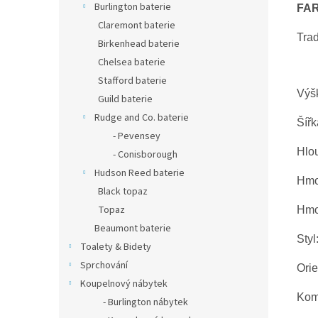
Burlington baterie
FA
Claremont baterie
Trad
Birkenhead baterie
Chelsea baterie
Stafford baterie
Výš
Guild baterie
Rudge and Co. baterie
Šířk
- Pevensey
Hlo
- Conisborough
Hudson Reed baterie
Hmot
Black topaz
Topaz
Hmot
Beaumont baterie
Styl
Toalety & Bidety
Sprchování
Ori
Koupelnový nábytek
Kom
- Burlington nábytek