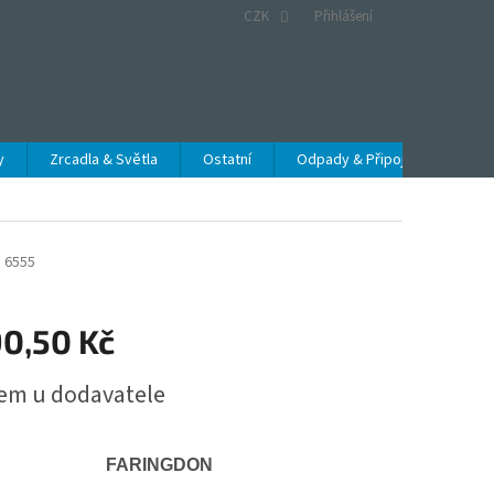
CZK
Přihlášení
y
Zrcadla & Světla
Ostatní
Odpady & Připojení
Obc
W
6555
90,50 Kč
em u dodavatele
FARINGDON