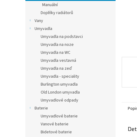
n
Manuální
e
Doplňky radiátorů
l
Vany
Umyvadla
Umyvadla na podstavci
Umyvadla na noze
Umyvadla na WC
Umyvadla vestavná
Umyvadla na zeď
Umyvadla - speciality
Burlington umyvadla
Old London umyvadla
Umyvadlové odpady
Baterie
Popi
Umyvadlové baterie
Vanové baterie
Det
Bidetové baterie