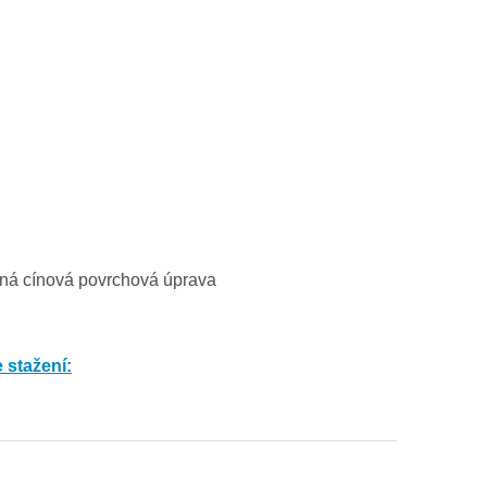
těná cínová povrchová úprava
 stažení: