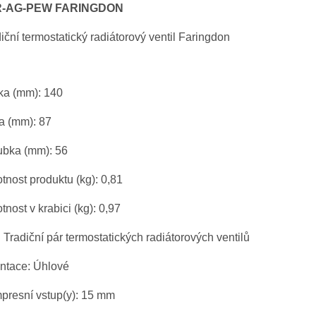
R-AG-PEW
FARINGDON
iční termostatický radiátorový ventil Faringdon
ka (mm): 140
a (mm): 87
ubka (mm): 56
nost produktu (kg): 0,81
nost v krabici (kg): 0,97
: Tradiční pár termostatických radiátorových ventilů
entace: Úhlové
presní vstup(y): 15 mm