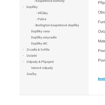
- Koupelnové komody
Přip
Doplňky
Obsa
- Věšáky
- Police
Fun
- Burlington koupelnové doplňky
Doplňky vana
Ovla
Doplňky umyvadlo
Mate
Doplňky WC
Zrcadla & Světla
Pov
Ostatní
Pov
Odpady & Připojení
Vanové odpady
Značky
Ins
Z
á