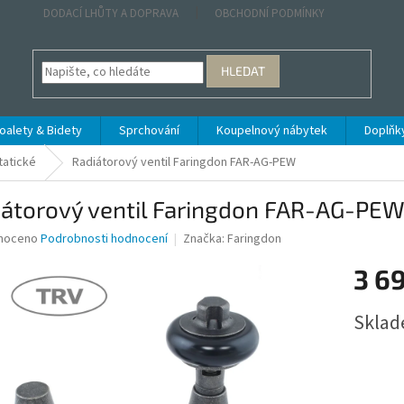
DODACÍ LHŮTY A DOPRAVA
OBCHODNÍ PODMÍNKY
HLEDAT
oalety & Bidety
Sprchování
Koupelnový nábytek
Doplňk
atické
Radiátorový ventil Faringdon FAR-AG-PEW
iátorový ventil Faringdon FAR-AG-PE
né
noceno
Podrobnosti hodnocení
Značka:
Faringdon
ní
3 6
u
Měrná
Sklad
cena:
ek.