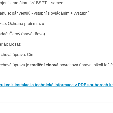
ojení k radiátoru: ½” BSPT – samec
huje: pár ventilů - vstupní s ovládáním + výstupní
kce: Ochrana proti mrazu
dač: Černý (pravé dřevo)
riál: Mosaz
rchová úprava: Cín
rchová úprava je
tradiční cínová
povrchová úprava, nikoli leš
trukce k instalaci a technické informace v PDF souborech ke