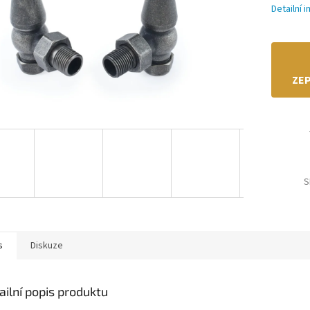
Detailní 
ZEP
S
s
Diskuze
ailní popis produktu