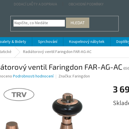
DODACÍ LHŮTY A DOPRAVA
OBCHODNÍ PODMÍNKY
HLEDAT
oalety & Bidety
Sprchování
Koupelnový nábytek
Doplňk
atické
Radiátorový ventil Faringdon FAR-AG-AC
átorový ventil Faringdon FAR-AG-AC
65
né
noceno
Podrobnosti hodnocení
Značka:
Faringdon
ní
3 6
u
Měrná
Sklad
cena:
ek.