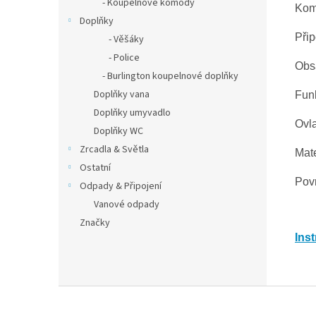
- Koupelnové komody
Kom
Doplňky
Přip
- Věšáky
- Police
Obsa
- Burlington koupelnové doplňky
Doplňky vana
Fun
Doplňky umyvadlo
Ovla
Doplňky WC
Zrcadla & Světla
Mate
Ostatní
Pov
Odpady & Připojení
Vanové odpady
Značky
Ins
Z
á