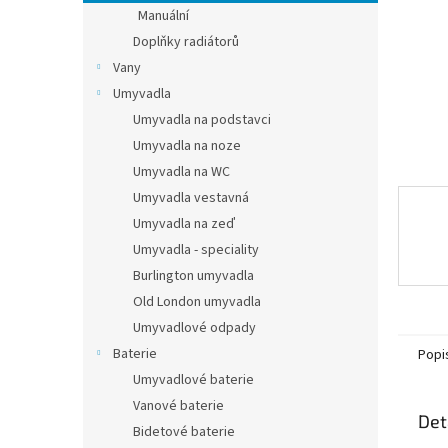
n
Manuální
e
Doplňky radiátorů
l
Vany
Umyvadla
Umyvadla na podstavci
Umyvadla na noze
Umyvadla na WC
Umyvadla vestavná
Umyvadla na zeď
Umyvadla - speciality
Burlington umyvadla
Old London umyvadla
Umyvadlové odpady
Baterie
Popi
Umyvadlové baterie
Vanové baterie
Det
Bidetové baterie