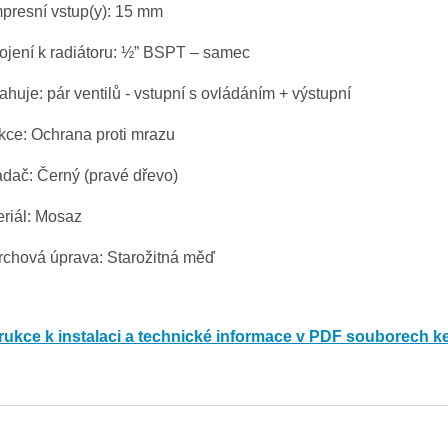
presní vstup(y): 15 mm
ojení k radiátoru: ½” BSPT – samec
huje: pár ventilů - vstupní s ovládáním + výstupní
kce: Ochrana proti mrazu
dač: Černý (pravé dřevo)
riál: Mosaz
rchová úprava: Starožitná měď
trukce k instalaci a technické informace v PDF souborech ke