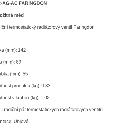
R-AG-AC
FARINGDON
rožitná měď
iční termostatický radiátorový ventil Faringdon
ka (mm): 142
a (mm): 89
ubka (mm): 55
nost produktu (kg): 0,83
nost v krabici (kg): 1.03
: Tradiční pár termostatických radiátorových ventilů
entace: Úhlové