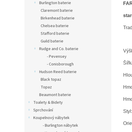
Burlington baterie
FA
Claremont baterie
sta
Birkenhead baterie
Chelsea baterie
Trad
Stafford baterie
Guild baterie
Rudge and Co. baterie
Výš
- Pevensey
Šířk
- Conisborough
Hudson Reed baterie
Hlo
Black topaz
Topaz
Hmot
Beaumont baterie
Hmot
Toalety & Bidety
Sprchování
Styl
Koupelnový nábytek
Ori
- Burlington nábytek