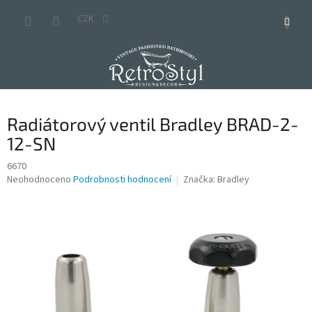
Přejít
na
CZK
obsah
Radiátorový ventil Bradley BRAD-2-
12-SN
6670
Průměrné
Neohodnoceno
Podrobnosti hodnocení
Značka:
Bradley
hodnocení
produktu
je
0,0
z
5
hvězdiček.