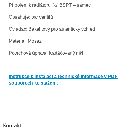
Připojení k radiátoru: ½” BSPT – samec
Obsahuje: pár ventilů
Ovladač: B
akelitový pro autentický vzhled
Materiál: Mosaz
Povrchová úprava: Kartáčovaný nikl
Instrukce k instalaci a technické informace v PDF
souborech ke stažení:
Z
á
p
a
Kontakt