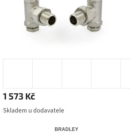
1 573 Kč
Měrná
Skladem u dodavatele
cena:
BRADLEY