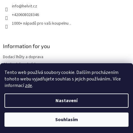
t
info
@
helvit.cz
í
+420608028346
1000+ nápadů pro vaši koupelnu ..
Information for you
Dodací lhůty a doprava
Obchodní podmínky
Tento web používá soubory cookie. Dalším procházením
tohoto webu vyjadřujete souhlas s jejich používáním.. Více
informací
zde
.
Vytvořil Shoptet
Nastavení
Copyright 2026
Retrostyl.cz
. Všechna práva vyhrazena.
Souhlasím
/* Tohle skrývá tlačítko košíku a posouvá a zvýrazňuje tlačítko
Zeptat se */
/* sekce Jak to funguje */