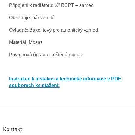
Připojení k radiátoru: ½” BSPT – samec
Obsahuje: pár ventilů
Ovladač: B
akelitový pro autentický vzhled
Materiál: Mosaz
Povrchová úprava: Leštěná mosaz
Instrukce k instalaci a technické informace v PDF
souborech ke stažení:
Z
á
p
a
Kontakt