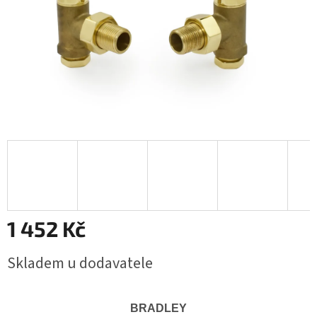
1 452 Kč
Měrná
Skladem u dodavatele
cena:
BRADLEY