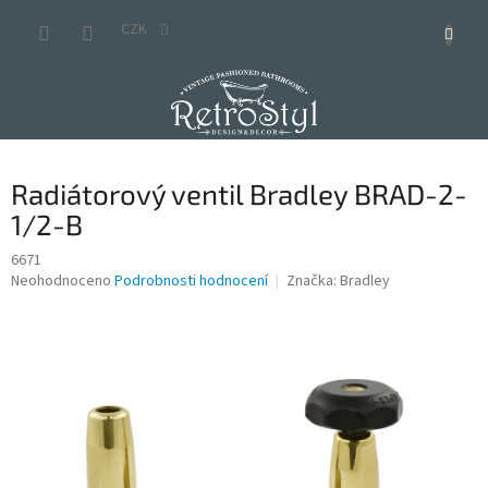
Přejít
na
CZK
obsah
Radiátorový ventil Bradley BRAD-2-
1/2-B
6671
Průměrné
Neohodnoceno
Podrobnosti hodnocení
Značka:
Bradley
hodnocení
produktu
je
0,0
z
5
hvězdiček.