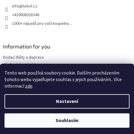
t
info
@
helvit.cz
í
+420608028346
1000+ nápadů pro vaši koupelnu ..
Information for you
Dodací lhůty a doprava
Obchodní podmínky
Tento web používá soubory cookie. Dalším procházením
tohoto webu vyjadřujete souhlas s jejich používáním.. Více
informací
zde
.
Vytvořil Shoptet
Nastavení
Copyright 2026
Retrostyl.cz
. Všechna práva vyhrazena.
Souhlasím
/* Tohle skrývá tlačítko košíku a posouvá a zvýrazňuje tlačítko
Zeptat se */
/* sekce Jak to funguje */