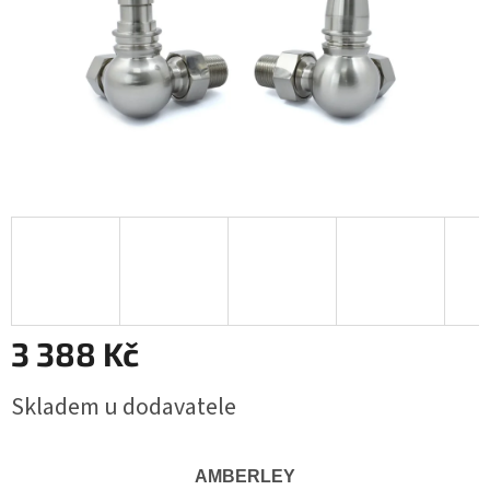
3 388 Kč
Měrná
Skladem u dodavatele
cena:
AMBERLEY