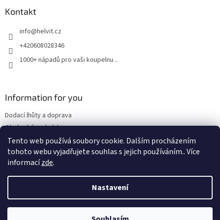
p
a
Kontakt
t
info
@
helvit.cz
í
+420608028346
1000+ nápadů pro vaši koupelnu ..
Information for you
Dodací lhůty a doprava
Obchodní podmínky
Tento web používá soubory cookie. Dalším procházením
tohoto webu vyjadřujete souhlas s jejich používáním.. Více
informací
zde
.
Vytvořil Shoptet
Nastavení
Copyright 2026
Retrostyl.cz
. Všechna práva vyhrazena.
Souhlasím