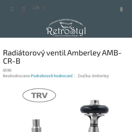
Přejít
na
CZK
obsah
Radiátorový ventil Amberley AMB-
CR-B
6596
Průměrné
Neohodnoceno
Podrobnosti hodnocení
Značka:
Amberley
hodnocení
produktu
je
0,0
z
5
hvězdiček.