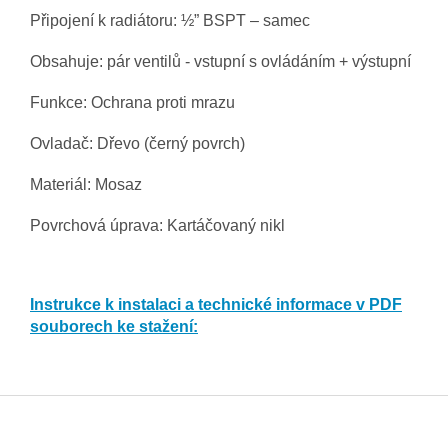
Připojení k radiátoru: ½” BSPT – samec
Obsahuje: pár ventilů - vstupní s ovládáním + výstupní
Funkce: Ochrana proti mrazu
Ovladač: Dřevo (černý povrch)
Materiál: Mosaz
Povrchová úprava: Kartáčovaný nikl
Instrukce k instalaci a technické informace v PDF
souborech ke stažení:
Z
á