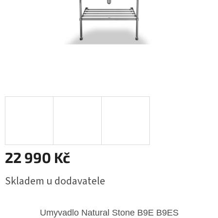
22 990 Kč
Měrná
Skladem u dodavatele
cena:
Umyvadlo Natural Stone
B9E B9ES