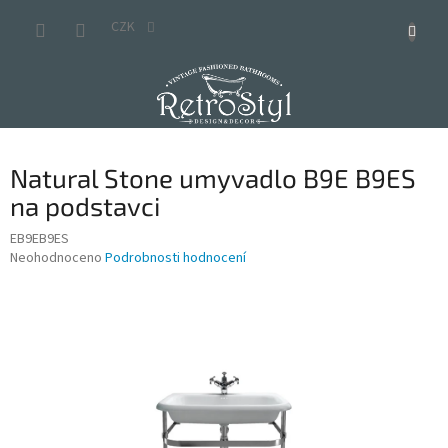
Přejít
na
CZK
obsah
Natural Stone umyvadlo B9E B9ES
na podstavci
EB9EB9ES
Průměrné
Neohodnoceno
Podrobnosti hodnocení
hodnocení
produktu
je
0,0
z
5
hvězdiček.