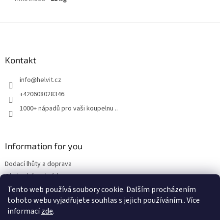
Z
á
p
a
Kontakt
t
info
@
helvit.cz
í
+420608028346
1000+ nápadů pro vaši koupelnu ..
Information for you
Dodací lhůty a doprava
Obchodní podmínky
Tento web používá soubory cookie. Dalším procházením
tohoto webu vyjadřujete souhlas s jejich používáním.. Více
informací
zde
.