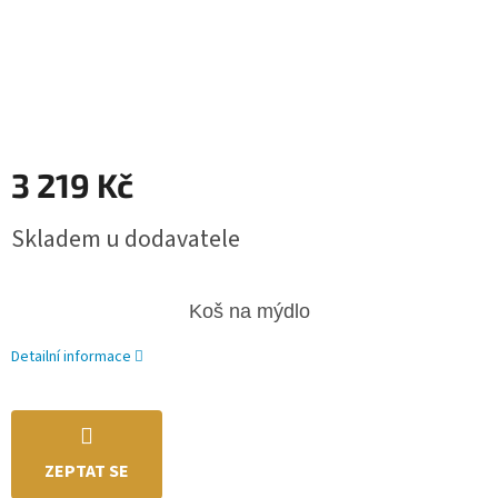
3 219 Kč
Měrná
Skladem u dodavatele
cena:
Koš na mýdlo
Detailní informace
ZEPTAT SE