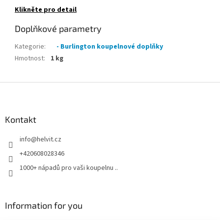
Klikněte pro detail
Doplňkové parametry
Kategorie
:
- Burlington koupelnové doplňky
Hmotnost
:
1 kg
Z
á
p
a
Kontakt
t
info
@
helvit.cz
í
+420608028346
1000+ nápadů pro vaši koupelnu ..
Information for you