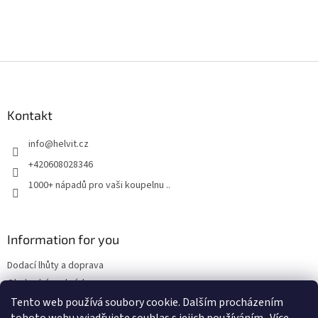
Z
á
p
a
Kontakt
t
info
@
helvit.cz
í
+420608028346
1000+ nápadů pro vaši koupelnu ..
Information for you
Dodací lhůty a doprava
Obchodní podmínky
Tento web používá soubory cookie. Dalším procházením