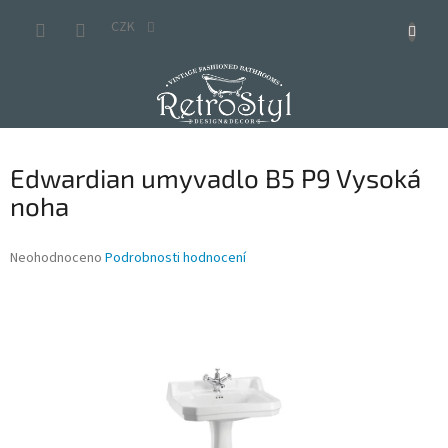
Přejít
na
CZK
obsah
Edwardian umyvadlo B5 P9 Vysoká
noha
Průměrné
Neohodnoceno
Podrobnosti hodnocení
hodnocení
produktu
je
0,0
z
5
hvězdiček.