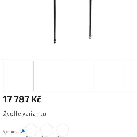
17 787 Kč
Měrná
Zvolte variantu
cena:
Varianta