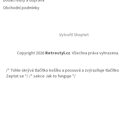
Dodací lhůty a doprava
Obchodní podmínky
Vytvořil Shoptet
Copyright 2026
Retrostyl.cz
. Všechna práva vyhrazena.
/* Tohle skrývá tlačítko košíku a posouvá a zvýrazňuje tlačítko
Zeptat se */
/* sekce Jak to funguje */