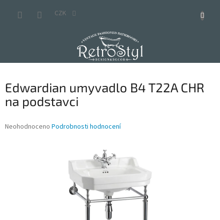
Přejít
na
CZK
obsah
Edwardian umyvadlo B4 T22A CHR
na podstavci
Průměrné
Neohodnoceno
Podrobnosti hodnocení
hodnocení
produktu
je
0,0
z
5
hvězdiček.