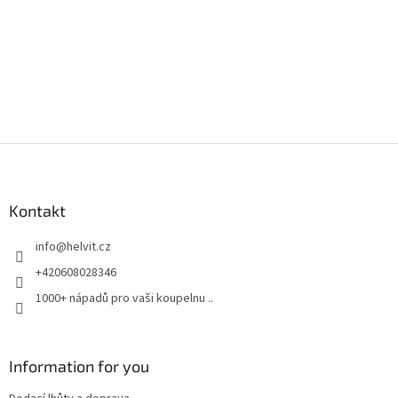
Z
á
p
a
Kontakt
t
info
@
helvit.cz
í
+420608028346
1000+ nápadů pro vaši koupelnu ..
Information for you