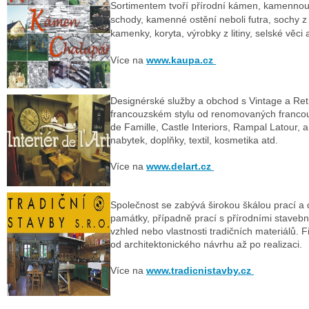
Sortimentem tvoří přírodní kámen, kamennou
schody, kamenné ostění neboli futra, sochy z 
kamenky, koryta, výrobky z litiny, selské věc
Více na
www.kaupa.cz
Designérské služby a obchod s Vintage a Re
francouzském stylu od renomovaných francou
de Famille, Castle Interiors, Rampal Latour, a
nabytek, doplňky, textil, kosmetika atd.
Více na
www.delart.cz
Společnost se zabývá širokou škálou prací a 
památky, případně prací s přírodními stavební
vzhled nebo vlastnosti tradičních materiálů. 
od architektonického návrhu až po realizaci.
Více na
www.tradicnistavby.cz