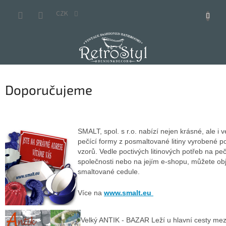
Přejít
na
CZK
obsah
Doporučujeme
SMALT, spol. s r.o. nabízí nejen krásné, ale i v
pečící formy z posmaltované litiny vyrobené p
vzorů. Vedle poctivých litinových potřeb na peč
společnosti nebo na jejím e-shopu, můžete obj
smaltované cedule.
Více na
www.smalt.eu
Velký ANTIK - BAZAR Leží u hlavní cesty mez