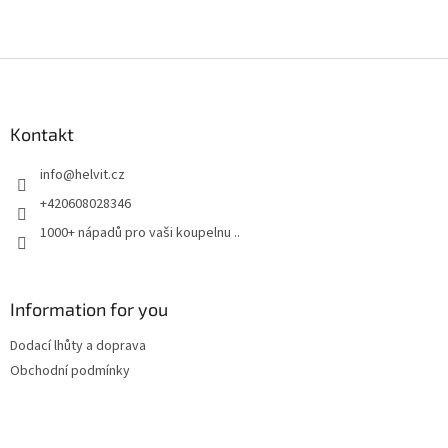
Z
á
p
a
Kontakt
t
info
@
helvit.cz
í
+420608028346
1000+ nápadů pro vaši koupelnu ..
Information for you
Dodací lhůty a doprava
Obchodní podmínky