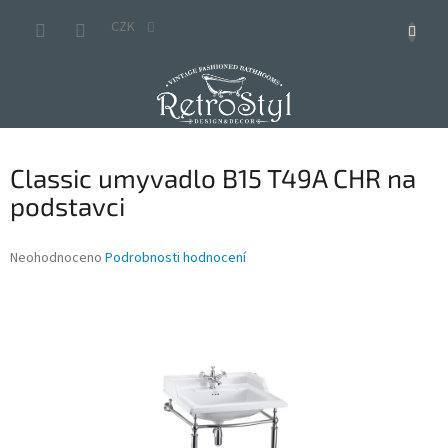
Přejít
na
CZK
obsah
Classic umyvadlo B15 T49A CHR na
podstavci
Průměrné
Neohodnoceno
Podrobnosti hodnocení
hodnocení
produktu
je
0,0
z
5
hvězdiček.