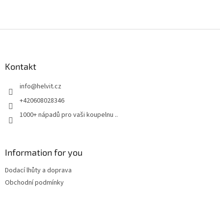
Z
á
p
a
Kontakt
t
info
@
helvit.cz
í
+420608028346
1000+ nápadů pro vaši koupelnu ..
Information for you
Dodací lhůty a doprava
Obchodní podmínky