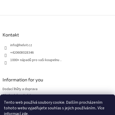
Z
á
p
a
Kontakt
t
info
@
helvit.cz
í
+420608028346
1000+ nápadů pro vaši koupelnu ..
Information for you
Dodací lhůty a doprava
Obchodní podmínky
Tento web používá soubory cookie. Dalším procházením
tohoto webu vyjadřujete souhlas s jejich používáním.. Více
informací
zde
.