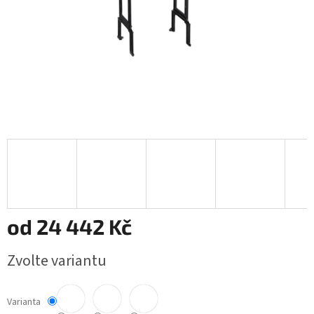
od
24 442 Kč
Měrná
Zvolte variantu
cena:
Varianta