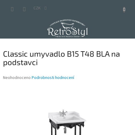
Přejít
na
CZK
obsah
Classic umyvadlo B15 T48 BLA na
podstavci
Průměrné
Neohodnoceno
Podrobnosti hodnocení
hodnocení
produktu
je
0,0
z
5
hvězdiček.