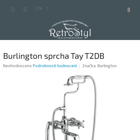
Přejít
na
CZK
obsah
Burlington sprcha Tay T2DB
Průměrné
Neohodnoceno
Podrobnosti hodnocení
Značka:
Burlington
hodnocení
produktu
je
0,0
z
5
hvězdiček.