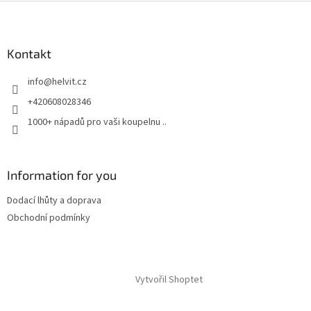
Z
á
p
a
Kontakt
t
info
@
helvit.cz
í
+420608028346
1000+ nápadů pro vaši koupelnu ..
Information for you
Dodací lhůty a doprava
Obchodní podmínky
Vytvořil Shoptet