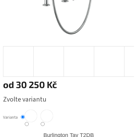
od
30 250 Kč
Měrná
Zvolte variantu
cena:
Varianta
Burlington Tay
T2DB