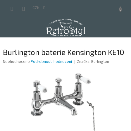
Přejít
na
CZK
obsah
Burlington baterie Kensington KE10
Průměrné
Neohodnoceno
Podrobnosti hodnocení
Značka:
Burlington
hodnocení
produktu
je
0,0
z
5
hvězdiček.