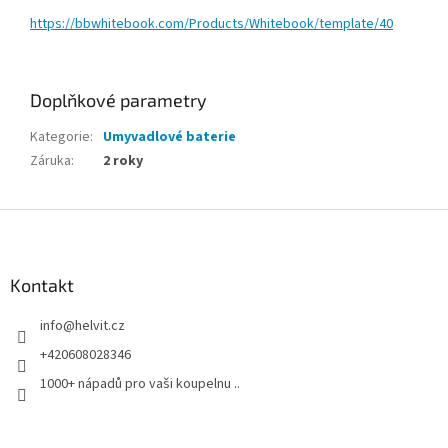
https://bbwhitebook.com/Products/Whitebook/template/40
Doplňkové parametry
Kategorie
:
Umyvadlové baterie
Záruka
:
2 roky
Z
á
p
a
Kontakt
t
info
@
helvit.cz
í
+420608028346
1000+ nápadů pro vaši koupelnu ..