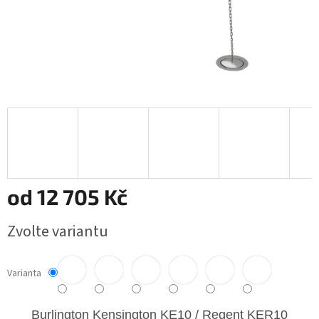
od
12 705 Kč
Měrná
Zvolte variantu
cena:
Varianta
Burlington Kensington KE
10 / Regent KER10