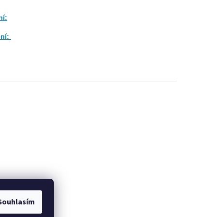
ní:
ení:
Souhlasím