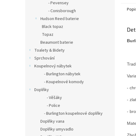
- Pevensey
Popi
- Conisborough
Hudson Reed baterie
Black topaz
Det
Topaz
Burl
Beaumont baterie
Toalety & Bidety
Sprchování
Trad
Koupelnový nábytek
- Burlington nábytek
Vari
- Koupelnové komody
- ch
Doplňky
- Věšáky
- zla
- Police
- br
- Burlington koupelnové doplňky
Doplňky vana
Mate
Doplňky umyvadlo
Zbož