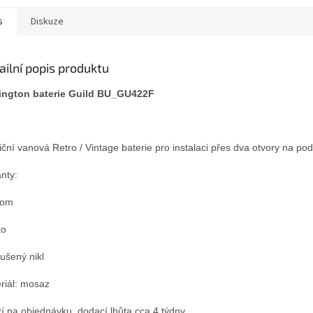
s
Diskuze
ailní popis produktu
ington baterie Guild BU_GU422F
iční vanová Retro / Vintage baterie pro instalaci přes dva otvory na po
anty:
rom
to
oušený nikl
riál: mosaz
í na objednávku, dodací lhůta cca 4 týdny