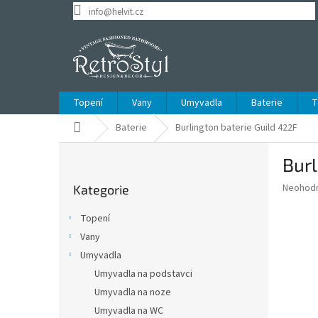
Přejít
info@helvit.cz
na
obsah
Topení
Vany
Umyvadla
Baterie
T
Domů
Baterie
Burlington baterie Guild 422F
P
Burl
o
Přeskočit
s
Průměr
Neohod
Kategorie
kategorie
t
hodnoce
r
produkt
Topení
a
je
Vany
0,0
n
z
Umyvadla
n
5
í
Umyvadla na podstavci
hvězdič
p
Umyvadla na noze
a
Umyvadla na WC