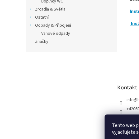
Doplňky WC
Zrcadla & Světla
Inst
Ostatní
Inst
Odpady & Připojení
Vanové odpady
Značky
Z
á
p
a
t
Kontakt
í
info
@
+4206
1000+ 
upelnu 
Tento web p
vyjadřujete s