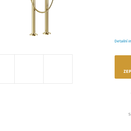
Detailní 
ZEP
S