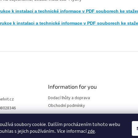
rukce k instalaci a technické informace v PDF souborech ke staže
rukce k instalaci a technické informace v PDF souborech ke staž
Information for you
Dodací lhůty a doprava
helvit.cz
Obchodní podmínky
08028346
nápadů pro vaši ko
..
oužívá soubory cookie. Dalším procházením tohoto webu
ouhlas s jejich používáním.. Více informací
zde
.