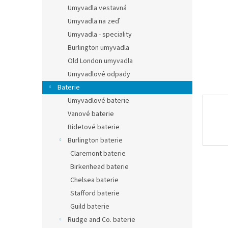
n
Umyvadla vestavná
e
Umyvadla na zeď
l
Umyvadla - speciality
Burlington umyvadla
Old London umyvadla
Umyvadlové odpady
Baterie
Umyvadlové baterie
Vanové baterie
Bidetové baterie
Burlington baterie
Claremont baterie
Birkenhead baterie
Chelsea baterie
Stafford baterie
Guild baterie
Rudge and Co. baterie