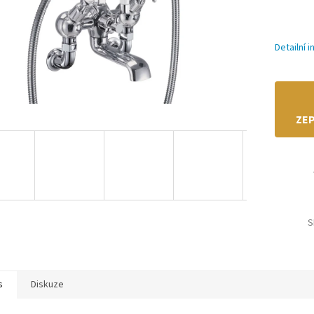
Detailní 
ZEP
S
s
Diskuze