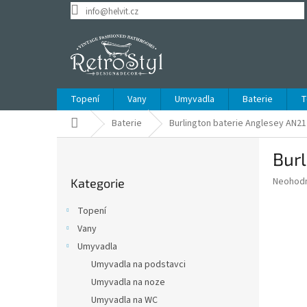
Přejít
info@helvit.cz
na
obsah
Topení
Vany
Umyvadla
Baterie
T
Domů
Baterie
Burlington baterie Anglesey AN21
P
Burl
o
Přeskočit
s
Průměr
Neohod
Kategorie
kategorie
t
hodnoce
r
produkt
Topení
a
je
Vany
0,0
n
z
Umyvadla
n
5
í
Umyvadla na podstavci
hvězdič
p
Umyvadla na noze
a
Umyvadla na WC