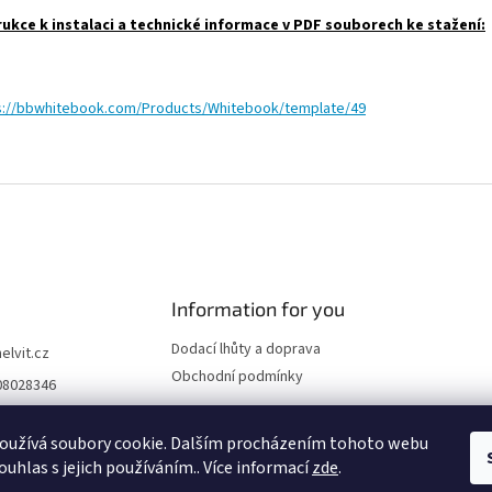
rukce k instalaci a technické informace v PDF souborech ke stažení:
s://bbwhitebook.com/Products/Whitebook/template/49
Information for you
Dodací lhůty a doprava
helvit.cz
Obchodní podmínky
08028346
nápadů pro vaši ko
..
oužívá soubory cookie. Dalším procházením tohoto webu
ouhlas s jejich používáním.. Více informací
zde
.