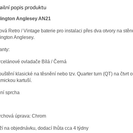
ailní popis produktu
lington Anglesey AN21
vá Retro / Vintage baterie pro instalaci přes dva otvory na stěn
ington Anglesey.
anty:
rcelánové ovladače Bílá / Černá
ouštění klasické na těsnění nebo tzv. Quarter turn (QT) na čtvrt 
mickou kartuší.
ční sprcha
rchová úprava: Chrom
í na objednávku, dodací lhůta cca 4 týdny