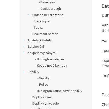
- Pevensey
Det
- Conisborough
Hudson Reed baterie
Bur
Black topaz
Vano
Topaz
Burl
Beaumont baterie
Toalety & Bidety
Vari
Sprchování
- po
Koupelnový nábytek
- Burlington nábytek
- sp
- Koupelnové komody
kera
Doplňky
- ru
- Věšáky
- Police
- Burlington koupelnové doplňky
Pov
Doplňky vana
Doplňky umyvadlo
Zbož