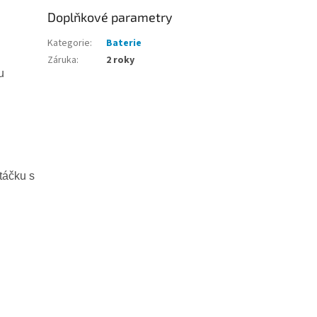
Doplňkové parametry
Kategorie
:
Baterie
Záruka
:
2 roky
u
otáčku s