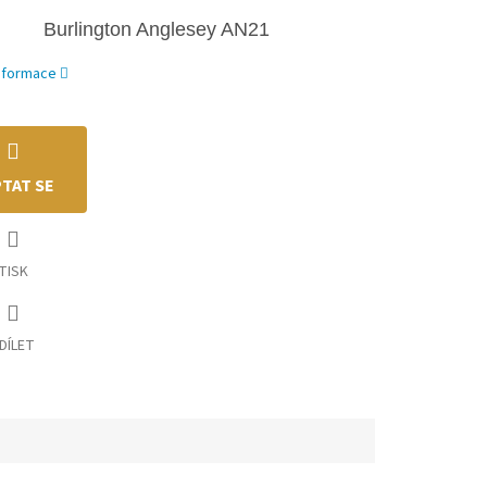
Burlington Anglesey AN
21
informace
TAT SE
TISK
DÍLET