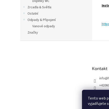
Doplňky WC
Inst
Zrcadla & Světla
Ostatní
Odpady & Připojení
http
Vanové odpady
Značky
Z
á
p
a
t
Kontakt
í
info
@
+4206
1000+ 
upelnu 
Tento web p
vyjadřujete s