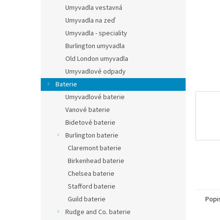
n
Umyvadla vestavná
e
Umyvadla na zeď
l
Umyvadla - speciality
Burlington umyvadla
Old London umyvadla
Umyvadlové odpady
Baterie
Umyvadlové baterie
Vanové baterie
Bidetové baterie
Burlington baterie
Claremont baterie
Birkenhead baterie
Chelsea baterie
Stafford baterie
Popi
Guild baterie
Rudge and Co. baterie