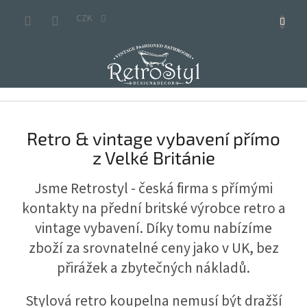
Přejít
na
CZK
obsah
R
e
Retro & vintage vybavení přímo
t
z Velké Británie
r
o
Jsme Retrostyl - česká firma s přímými
&
kontakty na přední britské výrobce retro a
v
vintage vybavení. Díky tomu nabízíme
i
zboží za srovnatelné ceny jako v UK, bez
n
přirážek a zbytečných nákladů.
t
a
Stylová retro koupelna nemusí být dražší