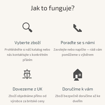
V
Jak to funguje?
e
l
🔍
📞
k
é
B
Vyberte zboží
Poraďte se s námi
r
i
Prohlédněte si náš katalog nebo
Zavolejte nebo napište — rádi vám
nás kontaktujte s konkrétním
pomůžeme s výběrem
t
přáním
á
n
🚢
🏠
i
e
Dovezeme z UK
Doručíme k vám
Zboží objednáme přímo od
Zboží bezpečně doručíme až ke
výrobce za britské ceny
dveřím