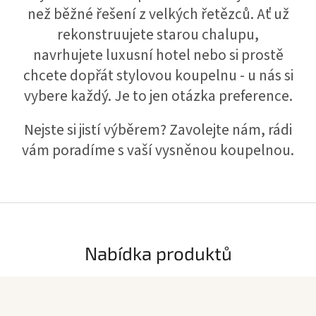
g
než běžné řešení z velkých řetězců. Ať už
e
rekonstruujete starou chalupu,
v
navrhujete luxusní hotel nebo si prostě
y
chcete dopřát stylovou koupelnu - u nás si
b
vybere každý. Je to jen otázka preference.
a
Nejste si jistí výběrem? Zavolejte nám, rádi
v
vám poradíme s vaší vysněnou koupelnou.
e
n
í
p
ř
í
Nabídka produktů
m
o
z