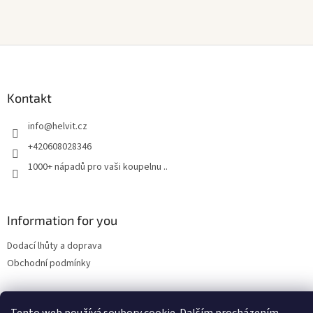
Z
á
p
a
Kontakt
t
info
@
helvit.cz
í
+420608028346
1000+ nápadů pro vaši koupelnu ..
Information for you
Dodací lhůty a doprava
Obchodní podmínky